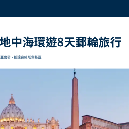
的地中海環遊8天郵輪旅行
亞出發 - 抵達奇維塔韋基亞