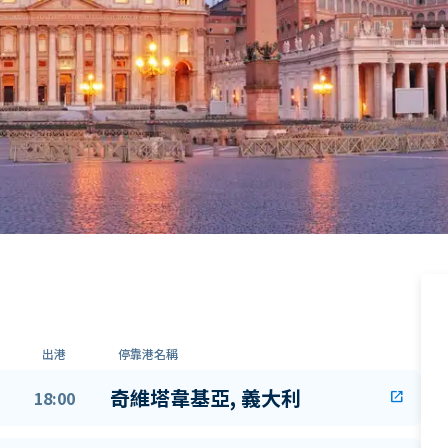
出港
停靠港名稱
奇維塔韋基亞, 義大利
18:00
open_in_new