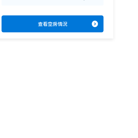
expand_circle_right
查看空房情況