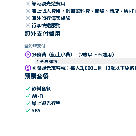
close
靠港觀光遊費用
close
船上個人費用，例如飲料費、賭場、商店、Wi-Fi
close
海外旅行傷害保險
close
行李快遞服務
額外支付費用
登船時支付
paid
服務費（船上小費）（2歲以下不適用）
keyboard_arrow_right
查看詳情
paid
國際觀光旅客稅：每人3,000日圓（2歲以下免徵
預購套餐
check
飲料套餐
check
Wi-Fi
check
岸上觀光行程
check
SPA