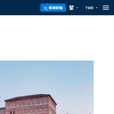
menu
繁
搜尋郵輪
TWD
arrow_drop_down
arrow_drop_down
search