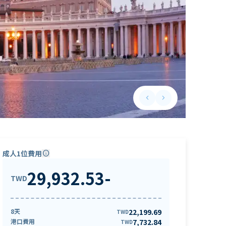
keyboard_arrow_left
keyboard_arrow_right
Previous slide
Next slide
成人1位費用
info
29,932.53
-
TWD
8天
22,199.69
TWD
港口費用
7,732.84
TWD