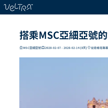
ading...
入
…
搭乘MSC亞細亞號
directions_boat
card_travel
location_on
MSC亞細亞號
2028-02-07
-
2028-02-14
(
8天
)
從奇維塔韋基