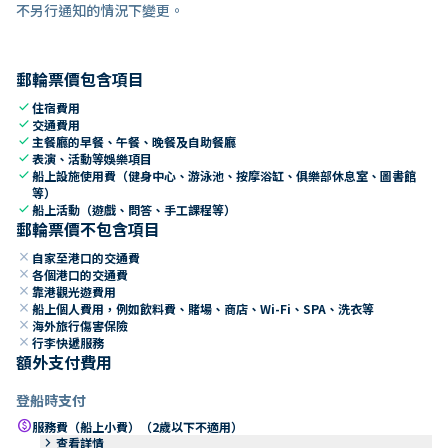
不另行通知的情況下變更。
郵輪票價包含項目
check
住宿費用
check
交通費用
check
主餐廳的早餐、午餐、晚餐及自助餐廳
check
表演、活動等娛樂項目
check
船上設施使用費（健身中心、游泳池、按摩浴缸、俱樂部休息室、圖書館
等）
check
船上活動（遊戲、問答、手工課程等）
郵輪票價不包含項目
close
自家至港口的交通費
close
各個港口的交通費
close
靠港觀光遊費用
close
船上個人費用，例如飲料費、賭場、商店、Wi-Fi、SPA、洗衣等
close
海外旅行傷害保險
close
行李快遞服務
額外支付費用
登船時支付
paid
服務費（船上小費）（2歲以下不適用）
keyboard_arrow_right
查看詳情