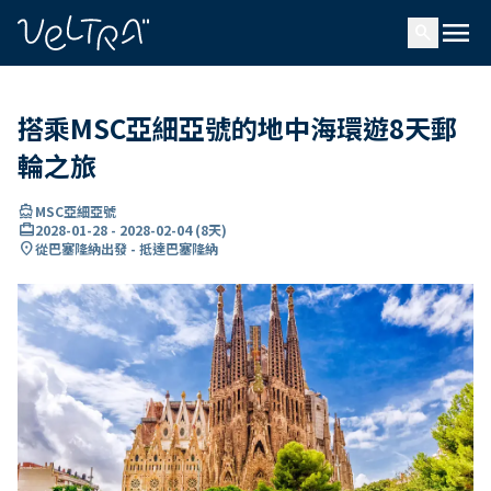
ading...
入
menu
…
search
搭乘MSC亞細亞號的地中海環遊8天郵
輪之旅
directions_boat
MSC亞細亞號
card_travel
2028-01-28
-
2028-02-04
(
8天
)
location_on
從巴塞隆納出發 - 抵達巴塞隆納