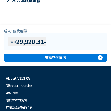
keyboard_arrow_right
2027年環球郵輪
成人1位費用
info
29,920.31
-
TWD
expand_circle_right
查看空房情況
About VELTRA
關於VELTRA Cruise
常見問題
關於MSC的疑問
有關公主郵輪的問題