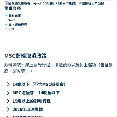
paid
國際觀光旅客稅：每人3,000日圓（2歲以下免徵） ※僅限從日本出發
預購套餐
check
飲料套餐
check
Wi-Fi
check
岸上觀光行程
check
SPA
MSC郵輪取消政策
飲料套裝、岸上觀光行程、接送預約以及船上選項（包含餐
廳、SPA 等）。
keyboard_arrow_right
14晚以下（不含MSC遊艇會）
keyboard_arrow_right
MSC遊艇會 – 14晚及以下
keyboard_arrow_right
15晚以上的郵輪行程
keyboard_arrow_right
2026年環球郵輪