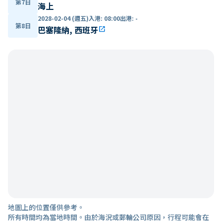
第7日
海上
2028-02-04 (週五)
入港
:
08:00
出港
:
-
第8日
巴塞隆納, 西班牙
open_in_new
地圖上的位置僅供參考。
所有時間均為當地時間。由於海況或郵輪公司原因，行程可能會在