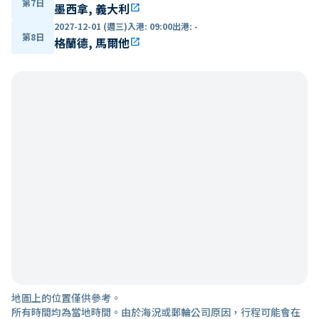
第7日
墨西拿, 義大利
open_in_new
2027-12-01 (週三)
入港
:
09:00
出港
:
-
第8日
格蘭德, 馬爾他
open_in_new
地圖上的位置僅供參考。
所有時間均為當地時間。由於海況或郵輪公司原因，行程可能會在