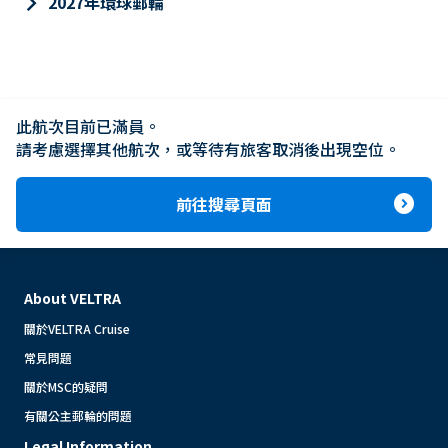
keyboard_arrow_right
2027年環球郵輪
此航次目前已滿員。

請考慮選擇其他航次，或等待有旅客取消後出現空位。
expand_circle_right
前往搜尋頁面
About VELTRA
關於VELTRA Cruise
常見問題
關於MSC的疑問
有關公主郵輪的問題
Legal Information