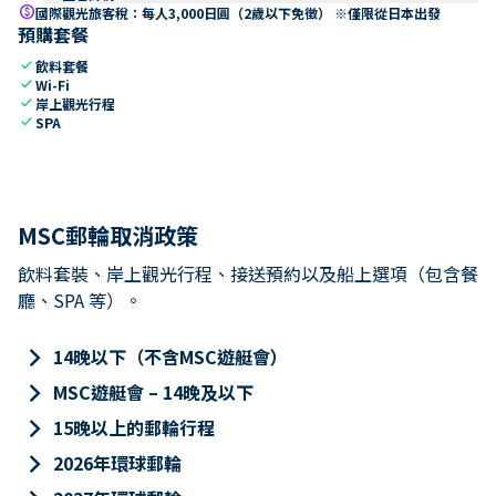
paid
國際觀光旅客稅：每人3,000日圓（2歲以下免徵） ※僅限從日本出發
預購套餐
check
飲料套餐
check
Wi-Fi
check
岸上觀光行程
check
SPA
MSC郵輪取消政策
飲料套裝、岸上觀光行程、接送預約以及船上選項（包含餐
廳、SPA 等）。
keyboard_arrow_right
14晚以下（不含MSC遊艇會）
keyboard_arrow_right
MSC遊艇會 – 14晚及以下
keyboard_arrow_right
15晚以上的郵輪行程
keyboard_arrow_right
2026年環球郵輪