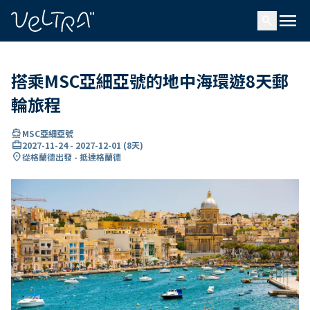
ading...
入
menu
…
search
搭乘MSC亞細亞號的地中海環遊8天郵
輪旅程
directions_boat
MSC亞細亞號
card_travel
2027-11-24
-
2027-12-01
(
8天
)
location_on
從格蘭德出發 - 抵達格蘭德