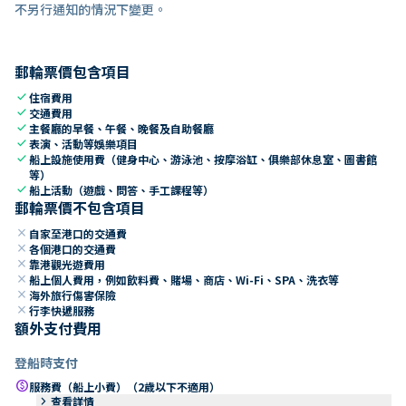
不另行通知的情況下變更。
郵輪票價包含項目
check
住宿費用
check
交通費用
check
主餐廳的早餐、午餐、晚餐及自助餐廳
check
表演、活動等娛樂項目
check
船上設施使用費（健身中心、游泳池、按摩浴缸、俱樂部休息室、圖書館
等）
check
船上活動（遊戲、問答、手工課程等）
郵輪票價不包含項目
close
自家至港口的交通費
close
各個港口的交通費
close
靠港觀光遊費用
close
船上個人費用，例如飲料費、賭場、商店、Wi-Fi、SPA、洗衣等
close
海外旅行傷害保險
close
行李快遞服務
額外支付費用
登船時支付
paid
服務費（船上小費）（2歲以下不適用）
keyboard_arrow_right
查看詳情