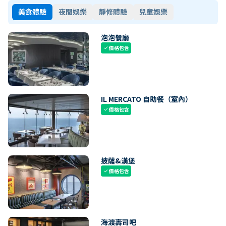
美食體驗
夜間娛樂
靜修體驗
兒童娛樂
泡泡餐廳
價格包含
check
IL MERCATO 自助餐（室內）
價格包含
check
披薩&漢堡
價格包含
check
海渡壽司吧