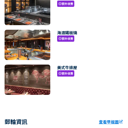
額外收費
paid
海渡鐵板燒
額外收費
paid
美式牛排屋
額外收費
paid
郵輪資訊
查看甲板圖
ungroup