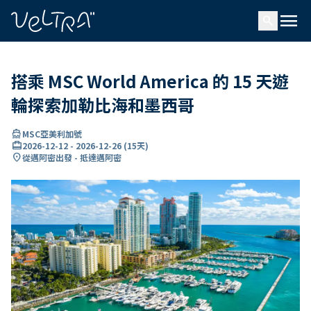
ading...
入
menu
…
search
搭乘 MSC World America 的 15 天遊
輪探索加勒比海和墨西哥
directions_boat
MSC亞美利加號
card_travel
2026-12-12
-
2026-12-26
(
15天
)
location_on
從邁阿密出發 - 抵達邁阿密