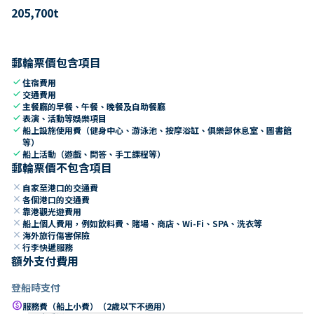
205,700
t
郵輪票價包含項目
check
住宿費用
check
交通費用
check
主餐廳的早餐、午餐、晚餐及自助餐廳
check
表演、活動等娛樂項目
check
船上設施使用費（健身中心、游泳池、按摩浴缸、俱樂部休息室、圖書館
等）
check
船上活動（遊戲、問答、手工課程等）
郵輪票價不包含項目
close
自家至港口的交通費
close
各個港口的交通費
close
靠港觀光遊費用
close
船上個人費用，例如飲料費、賭場、商店、Wi-Fi、SPA、洗衣等
close
海外旅行傷害保險
close
行李快遞服務
額外支付費用
登船時支付
paid
服務費（船上小費）（2歲以下不適用）