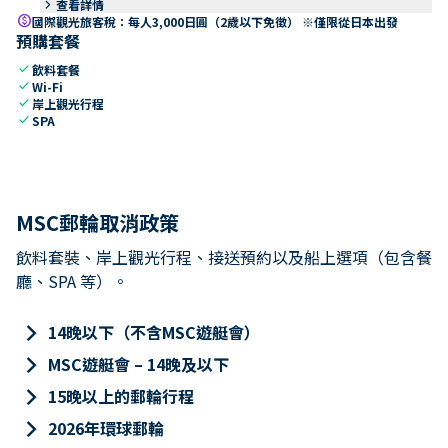
keyboard_arrow_right
查看詳情
paid
國際觀光旅客稅：每人3,000日圓（2歲以下免徵） ※僅限從日本出發
預購套餐
check
飲料套餐
check
Wi-Fi
check
岸上觀光行程
check
SPA
MSC郵輪取消政策
飲料套裝、岸上觀光行程、接送預約以及船上選項（包含餐
廳、SPA 等）。
keyboard_arrow_right
14晚以下（不含MSC遊艇會）
keyboard_arrow_right
MSC遊艇會 – 14晚及以下
keyboard_arrow_right
15晚以上的郵輪行程
keyboard_arrow_right
2026年環球郵輪