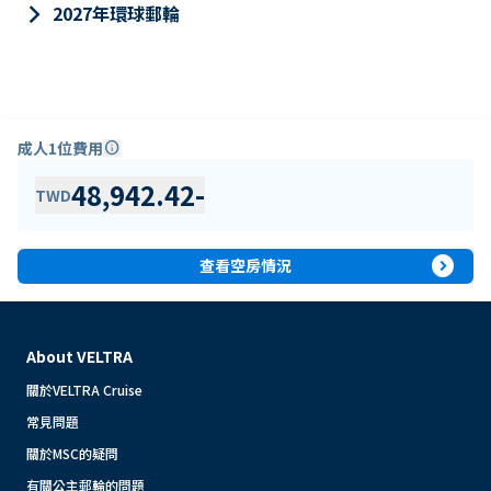
keyboard_arrow_right
2027年環球郵輪
成人1位費用
info
48,942.42
-
TWD
expand_circle_right
查看空房情況
About VELTRA
關於VELTRA Cruise
常見問題
關於MSC的疑問
有關公主郵輪的問題