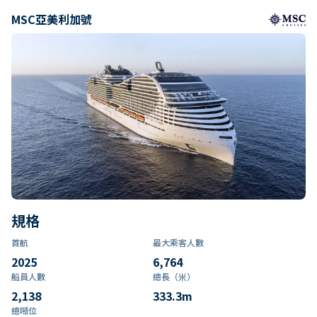
MSC亞美利加號
規格
首航
最大乘客人數
2025
6,764
船員人數
總長（米）
2,138
333.3
m
總噸位