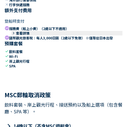
close
行李快遞服務
額外支付費用
登船時支付
paid
服務費（船上小費）（2歲以下不適用）
keyboard_arrow_right
查看詳情
paid
國際觀光旅客稅：每人3,000日圓（2歲以下免徵） ※僅限從日本出發
預購套餐
check
飲料套餐
check
Wi-Fi
check
岸上觀光行程
check
SPA
MSC郵輪取消政策
飲料套裝、岸上觀光行程、接送預約以及船上選項（包含餐
廳、SPA 等）。
keyboard_arrow_right
14晚以下（不含MSC遊艇會）