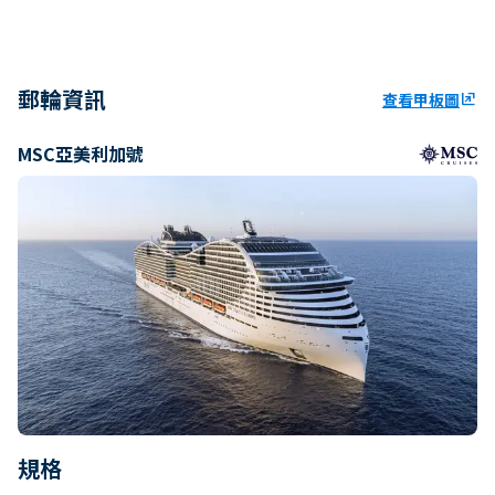
郵輪資訊
查看甲板圖
ungroup
MSC亞美利加號
規格