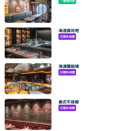
價格包含
check
海渡壽司吧
額外收費
paid
海渡鐵板燒
額外收費
paid
美式牛排屋
額外收費
paid