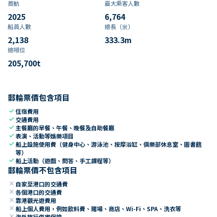
首航
最大乘客人數
2025
6,764
船員人數
總長（米）
2,138
333.3
m
總噸位
205,700
t
郵輪票價包含項目
check
住宿費用
check
交通費用
check
主餐廳的早餐、午餐、晚餐及自助餐廳
check
表演、活動等娛樂項目
check
船上設施使用費（健身中心、游泳池、按摩浴缸、俱樂部休息室、圖書館
等）
check
船上活動（遊戲、問答、手工課程等）
郵輪票價不包含項目
close
自家至港口的交通費
close
各個港口的交通費
close
靠港觀光遊費用
close
船上個人費用，例如飲料費、賭場、商店、Wi-Fi、SPA、洗衣等
close
海外旅行傷害保險