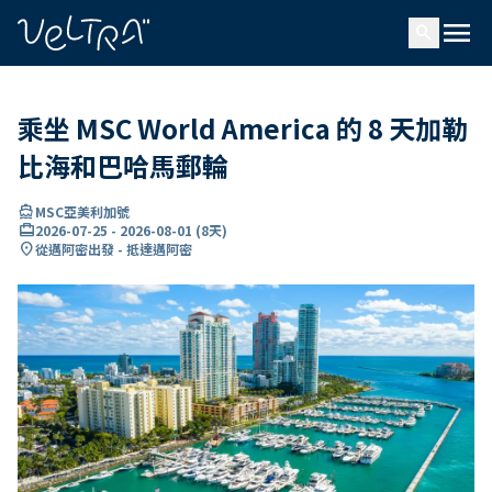
ading...
入
menu
…
search
乘坐 MSC World America 的 8 天加勒
比海和巴哈馬郵輪
directions_boat
MSC亞美利加號
card_travel
2026-07-25
-
2026-08-01
(
8天
)
location_on
從邁阿密出發 - 抵達邁阿密