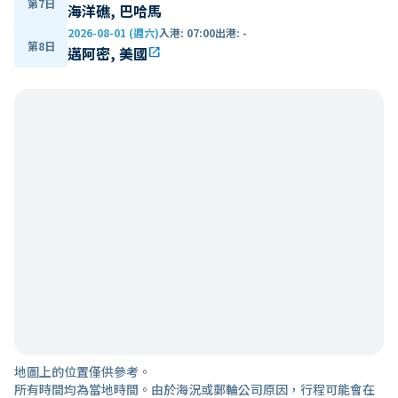
第7日
海洋礁, 巴哈馬
2026-08-01 (週六)
入港
:
07:00
出港
:
-
第8日
邁阿密, 美國
open_in_new
地圖上的位置僅供參考。
所有時間均為當地時間。由於海況或郵輪公司原因，行程可能會在