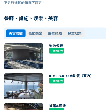
不另行通知的情況下變更。
餐廳、設施、娛樂、美容
美食體驗
夜間娛樂
靜修體驗
兒童娛樂
泡泡餐廳
價格包含
check
IL MERCATO 自助餐（室內）
價格包含
check
披薩&漢堡