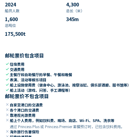
2024
4,300
船员人数
总长（米）
1,600
345
m
总吨位
175,500
t
邮轮票价包含项目
check
住宿费用
check
交通费用
check
主餐厅和自助餐厅的早餐、午餐和晚餐
check
表演、活动等娱乐项目
check
船上设施使用费（健身中心、游泳池、按摩浴缸、俱乐部酒廊、图书馆等）
check
船上活动（游戏、问答、手工课程等）
邮轮票价不包含项目
close
自家至港口的交通费
close
各个港口的交通费
close
靠港观光游费用
close
船上个人费用，例如饮料费、赌场、商店、Wi-Fi、SPA、洗衣等
通过 Princess Plus 或 Princess Premier 套餐预订时，已包含饮料费用。
close
海外旅行伤害保险
close
行李快递服务