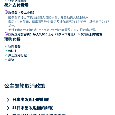
额外支付费用
paid
服务费（船上小费）
服务费将按以下标准以每人每晚计费，并自动记入船上账户：
套房为 19 美元，尊享系列迷你套房及迷你套房为 18 美元，其他客房为 17
美元。
通过 Princess Plus 或 Princess Premier 套餐预订时，已包含小费。
paid
国际观光旅客税：每人3,000日元（2岁以下免征） ※仅限从日本出发
预购套餐
check
饮料套餐
check
Wi-Fi
check
岸上观光行程
check
SPA
公主邮轮取消政策
keyboard_arrow_right
日本出发返回的邮轮
keyboard_arrow_right
非日本出发返回的邮轮