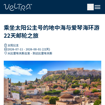
ading...
载
menu
…
search
乘坐太阳公主号的地中海与爱琴海环游
22天邮轮之旅
directions_boat
太阳公主
card_travel
2026-07-11
-
2026-08-01
(
22天
)
location_on
从比雷埃夫斯出发 - 到达比雷埃夫斯