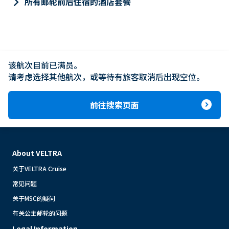
keyboard_arrow_right
所有邮轮前后住宿的酒店套餐
该航次目前已满员。

请考虑选择其他航次，或等待有旅客取消后出现空位。
expand_circle_right
前往搜索页面
About VELTRA
关于VELTRA Cruise
常见问题
关于MSC的疑问
有关公主邮轮的问题
Legal Information