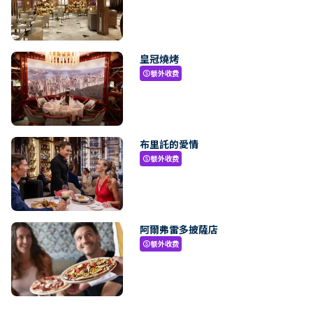
皇冠燒烤
额外收费
paid
布里託的愛情
额外收费
paid
阿爾弗雷多披薩店
额外收费
paid