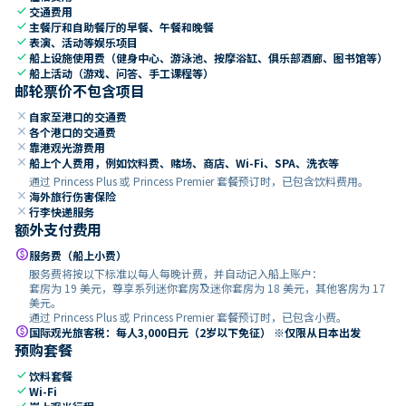
check
交通费用
check
主餐厅和自助餐厅的早餐、午餐和晚餐
check
表演、活动等娱乐项目
check
船上设施使用费（健身中心、游泳池、按摩浴缸、俱乐部酒廊、图书馆等）
check
船上活动（游戏、问答、手工课程等）
邮轮票价不包含项目
close
自家至港口的交通费
close
各个港口的交通费
close
靠港观光游费用
close
船上个人费用，例如饮料费、赌场、商店、Wi-Fi、SPA、洗衣等
通过 Princess Plus 或 Princess Premier 套餐预订时，已包含饮料费用。
close
海外旅行伤害保险
close
行李快递服务
额外支付费用
paid
服务费（船上小费）
服务费将按以下标准以每人每晚计费，并自动记入船上账户：
套房为 19 美元，尊享系列迷你套房及迷你套房为 18 美元，其他客房为 17
美元。
通过 Princess Plus 或 Princess Premier 套餐预订时，已包含小费。
paid
国际观光旅客税：每人3,000日元（2岁以下免征） ※仅限从日本出发
预购套餐
check
饮料套餐
check
Wi-Fi
check