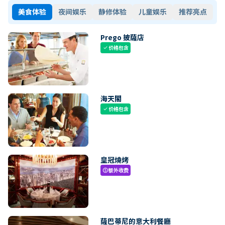
美食体验
夜间娱乐
静修体验
儿童娱乐
推荐亮点
Prego 披薩店
价格包含
check
海天閣
价格包含
check
皇冠燒烤
额外收费
paid
薩巴蒂尼的意大利餐廳