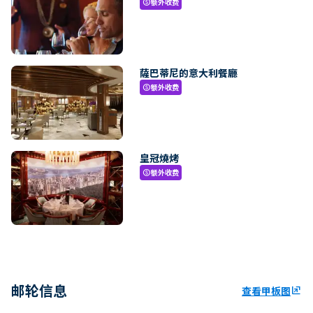
额外收费
paid
薩巴蒂尼的意大利餐廳
额外收费
paid
皇冠燒烤
额外收费
paid
邮轮信息
查看甲板图
ungroup