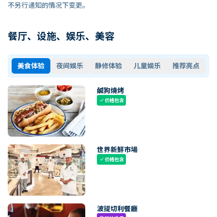
不另行通知的情况下变更。
餐厅、设施、娱乐、美容
美食体验
夜间娱乐
静修体验
儿童娱乐
推荐亮点
鹹狗燒烤
价格包含
check
世界新鮮市場
价格包含
check
波提切利餐廳