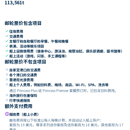
113,561
t
邮轮票价包含项目
check
住宿费用
check
交通费用
check
主餐厅和自助餐厅的早餐、午餐和晚餐
check
表演、活动等娱乐项目
check
船上设施使用费（健身中心、游泳池、按摩浴缸、俱乐部酒廊、图书馆等）
check
船上活动（游戏、问答、手工课程等）
邮轮票价不包含项目
close
自家至港口的交通费
close
各个港口的交通费
close
靠港观光游费用
close
船上个人费用，例如饮料费、赌场、商店、Wi-Fi、SPA、洗衣等
通过 Princess Plus 或 Princess Premier 套餐预订时，已包含饮料费用。
close
海外旅行伤害保险
close
行李快递服务
额外支付费用
paid
服务费（船上小费）
服务费将按以下标准以每人每晚计费，并自动记入船上账户：
套房为 19 美元，尊享系列迷你套房及迷你套房为 18 美元，其他客房为 17
美元。