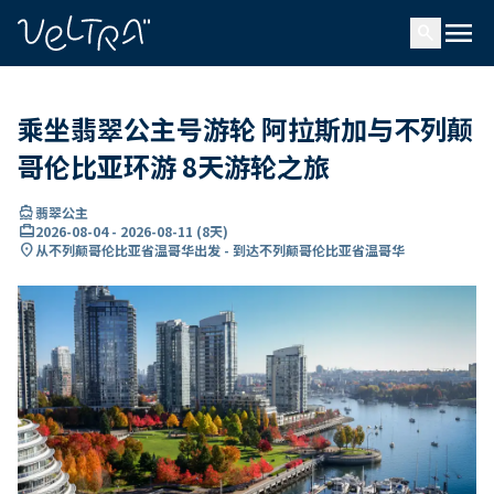
ading...
载
menu
…
search
乘坐翡翠公主号游轮 阿拉斯加与不列颠
哥伦比亚环游 8天游轮之旅
directions_boat
翡翠公主
card_travel
2026-08-04
-
2026-08-11
(
8天
)
location_on
从不列颠哥伦比亚省温哥华出发 - 到达不列颠哥伦比亚省温哥华