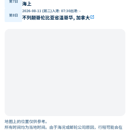
第7日
海上
2026-08-11 (周二)
入港
:
07:30
出港
:
-
第8日
不列颠哥伦比亚省温哥华, 加拿大
open_in_new
地图上的位置仅供参考。
所有时间均为当地时间。由于海况或邮轮公司原因，行程可能会在