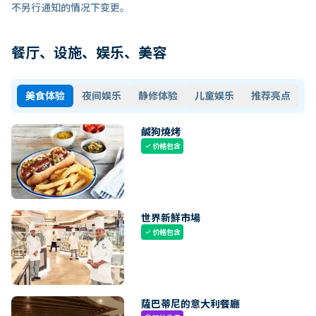
不另行通知的情况下变更。
餐厅、设施、娱乐、美容
美食体验
夜间娱乐
静修体验
儿童娱乐
推荐亮点
鹹狗燒烤
价格包含
check
世界新鮮市場
价格包含
check
薩巴蒂尼的意大利餐廳