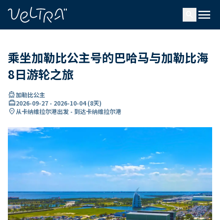
ading...
载
menu
…
search
乘坐加勒比公主号的巴哈马与加勒比海
8日游轮之旅
directions_boat
加勒比公主
card_travel
2026-09-27
-
2026-10-04
(
8天
)
location_on
从卡纳维拉尔港出发 - 到达卡纳维拉尔港