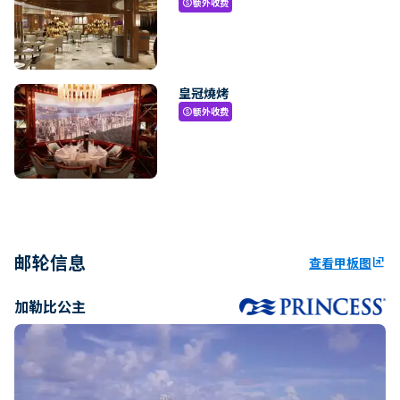
额外收费
paid
皇冠燒烤
额外收费
paid
邮轮信息
查看甲板图
ungroup
加勒比公主