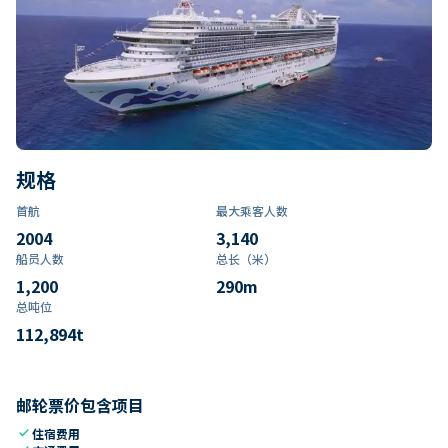
规格
首航
最大乘客人数
2004
3,140
船员人数
总长（米）
1,200
290
m
总吨位
112,894
t
邮轮票价包含项目
check
住宿费用