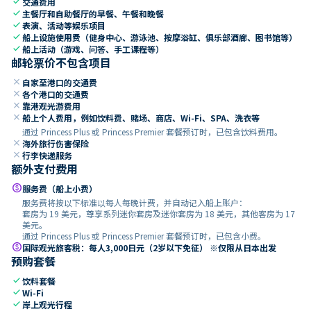
check
交通费用
check
主餐厅和自助餐厅的早餐、午餐和晚餐
check
表演、活动等娱乐项目
check
船上设施使用费（健身中心、游泳池、按摩浴缸、俱乐部酒廊、图书馆等）
check
船上活动（游戏、问答、手工课程等）
邮轮票价不包含项目
close
自家至港口的交通费
close
各个港口的交通费
close
靠港观光游费用
close
船上个人费用，例如饮料费、赌场、商店、Wi-Fi、SPA、洗衣等
通过 Princess Plus 或 Princess Premier 套餐预订时，已包含饮料费用。
close
海外旅行伤害保险
close
行李快递服务
额外支付费用
paid
服务费（船上小费）
服务费将按以下标准以每人每晚计费，并自动记入船上账户：
套房为 19 美元，尊享系列迷你套房及迷你套房为 18 美元，其他客房为 17
美元。
通过 Princess Plus 或 Princess Premier 套餐预订时，已包含小费。
paid
国际观光旅客税：每人3,000日元（2岁以下免征） ※仅限从日本出发
预购套餐
check
饮料套餐
check
Wi-Fi
check
岸上观光行程