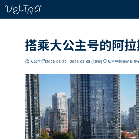
ading...
载
…
搭乘大公主号的阿拉
directions_boat
card_travel
location_on
大公主
2026-08-22
-
2026-09-05
(
15天
)
从不列颠哥伦比亚省