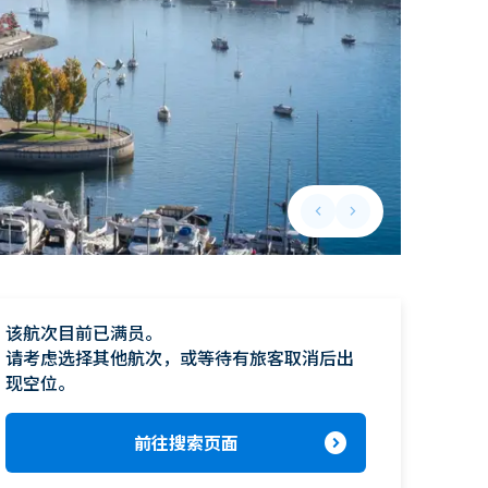
keyboard_arrow_left
keyboard_arrow_right
Previous slide
Next slide
该航次目前已满员。

请考虑选择其他航次，或等待有旅客取消后出
现空位。
expand_circle_right
前往搜索页面