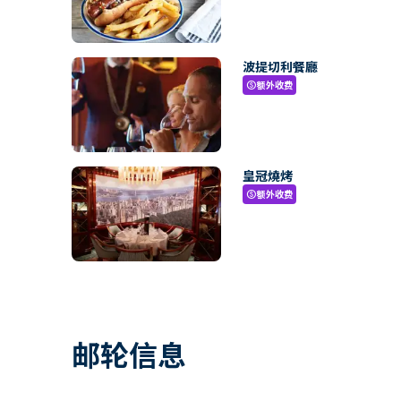
波提切利餐廳
额外收费
paid
皇冠燒烤
额外收费
paid
邮轮信息