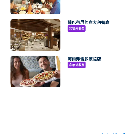
薩巴蒂尼的意大利餐廳
额外收费
paid
阿爾弗雷多披薩店
额外收费
paid