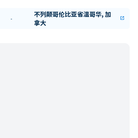
不列颠哥伦比亚省温哥华, 加
-
open_in_new
拿大