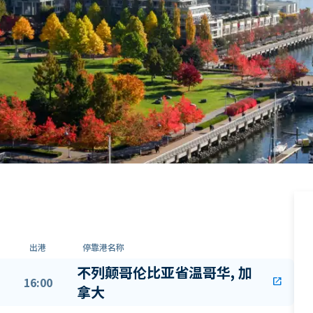
出港
停靠港名称
不列颠哥伦比亚省温哥华, 加
16:00
open_in_new
拿大