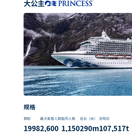
大公主
规格
首航
最大乘客人数
船员人数
总长（米）
总吨位
1998
2,600
1,150
290
m
107,517
t