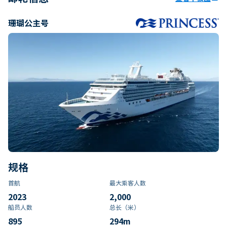
珊瑚公主号
规格
首航
最大乘客人数
2023
2,000
船员人数
总长（米）
895
294
m