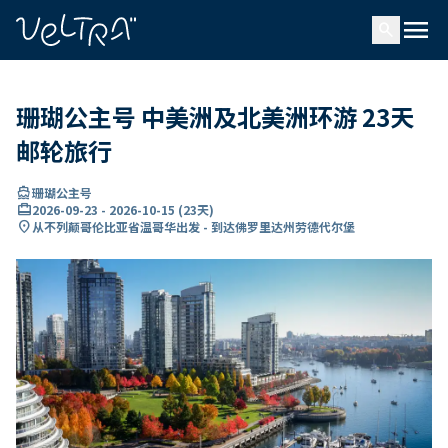
ading...
载
menu
…
search
珊瑚公主号 中美洲及北美洲环游 23天
邮轮旅行
directions_boat
珊瑚公主号
card_travel
2026-09-23
-
2026-10-15
(
23天
)
location_on
从不列颠哥伦比亚省温哥华出发 - 到达佛罗里达州劳德代尔堡