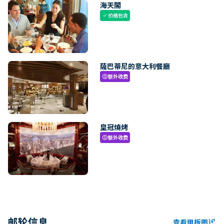
海天閣
价格包含
check
薩巴蒂尼的意大利餐廳
额外收费
paid
皇冠燒烤
额外收费
paid
邮轮信息
查看甲板图
ungroup