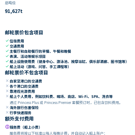
总吨位
91,627
t
邮轮票价包含项目
check
住宿费用
check
交通费用
check
主餐厅和自助餐厅的早餐、午餐和晚餐
check
表演、活动等娱乐项目
check
船上设施使用费（健身中心、游泳池、按摩浴缸、俱乐部酒廊、图书馆等）
check
船上活动（游戏、问答、手工课程等）
邮轮票价不包含项目
close
自家至港口的交通费
close
各个港口的交通费
close
靠港观光游费用
close
船上个人费用，例如饮料费、赌场、商店、Wi-Fi、SPA、洗衣等
通过 Princess Plus 或 Princess Premier 套餐预订时，已包含饮料费用。
close
海外旅行伤害保险
close
行李快递服务
额外支付费用
paid
服务费（船上小费）
服务费将按以下标准以每人每晚计费，并自动记入船上账户：