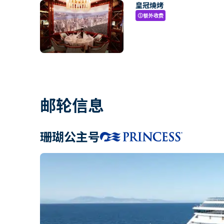
皇冠燒烤
额外收费
paid
邮轮信息
珊瑚公主号