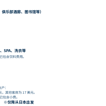
、俱乐部酒廊、图书馆等）
、SPA、洗衣等
餐预订时，已包含饮料费用。
账户：
元，其他客房为 17 美元。
预订时，已包含小费。
） ※仅限从日本出发