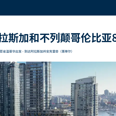
拉斯加和不列颠哥伦比亚
亚省温哥华出发 - 到达阿拉斯加州安克雷奇（惠蒂尔）