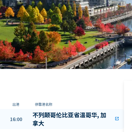
出港
停靠港名称
不列颠哥伦比亚省温哥华, 加
16:00
open_in_new
拿大