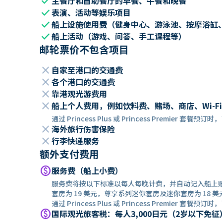
check
主餐厅和自助餐厅的早餐、午餐和晚餐
check
表演、活动等娱乐项目
check
船上设施使用费（健身中心、游泳池、按摩浴缸
check
船上活动（游戏、问答、手工课程等）
邮轮票价不包含项目
close
自家至港口的交通费
close
各个港口的交通费
close
靠港观光游费用
close
船上个人费用，例如饮料费、赌场、商店、Wi-Fi
通过 Princess Plus 或 Princess Premier 套
close
海外旅行伤害保险
close
行李快递服务
额外支付费用
paid
服务费（船上小费）
服务费将按以下标准以每人每晚计费，并自动记入船上
套房为 19 美元，尊享系列迷你套房及迷你套房为 18 美
通过 Princess Plus 或 Princess Premier 套餐
paid
国际观光旅客税：每人3,000日元（2岁以下免征