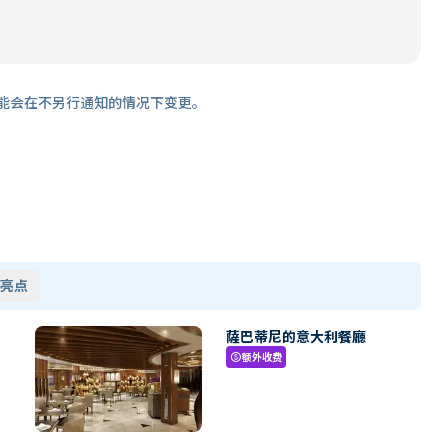
能会在不另行通知的情况下变更。
亮点
薩巴蒂尼的意大利餐廳
额外收费
paid