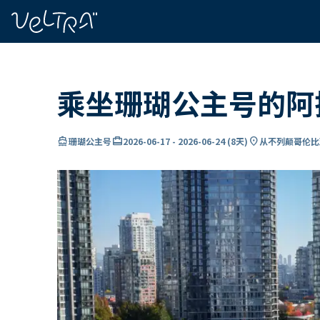
ading...
载
…
乘坐珊瑚公主号的阿
directions_boat
card_travel
location_on
珊瑚公主号
2026-06-17
-
2026-06-24
(
8天
)
从不列颠哥伦比