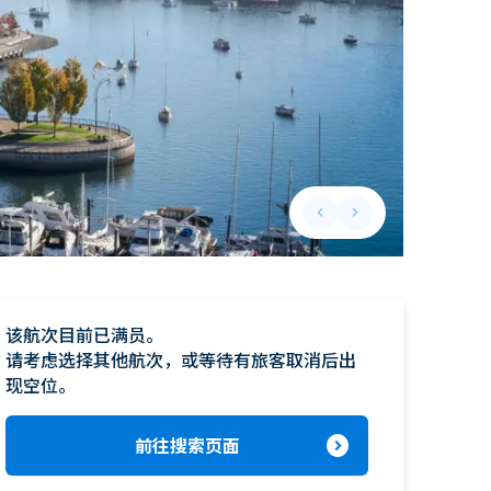
keyboard_arrow_left
keyboard_arrow_right
Previous slide
Next slide
该航次目前已满员。

请考虑选择其他航次，或等待有旅客取消后出
现空位。
expand_circle_right
前往搜索页面