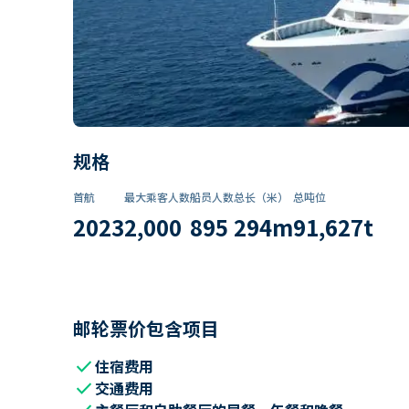
规格
首航
最大乘客人数
船员人数
总长（米）
总吨位
2023
2,000
895
294
m
91,627
t
邮轮票价包含项目
check
住宿费用
check
交通费用