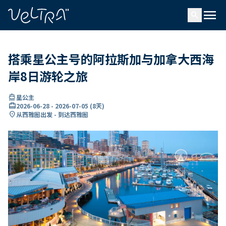
ading...
载
menu
…
search
搭乘星公主号的阿拉斯加与加拿大西海
岸8日游轮之旅
directions_boat
星公主
card_travel
2026-06-28
-
2026-07-05
(
8天
)
location_on
从西雅图出发 - 到达西雅图