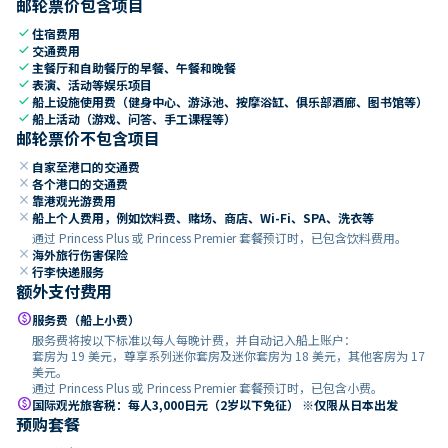
邮轮票价包含项目
check
住宿费用
check
交通费用
check
主餐厅和自助餐厅的早餐、午餐和晚餐
check
表演、活动等娱乐项目
check
船上设施使用费（健身中心、游泳池、按摩浴缸、俱乐部酒廊、图书馆等）
check
船上活动（游戏、问答、手工课程等）
邮轮票价不包含项目
close
自家至港口的交通费
close
各个港口的交通费
close
靠港观光游费用
close
船上个人费用，例如饮料费、赌场、商店、Wi-Fi、SPA、洗衣等
通过 Princess Plus 或 Princess Premier 套餐预订时，已包含饮料费用。
close
海外旅行伤害保险
close
行李快递服务
额外支付费用
paid
服务费（船上小费）
服务费将按以下标准以每人每晚计费，并自动记入船上账户：
套房为 19 美元，尊享系列迷你套房及迷你套房为 18 美元，其他客房为 17
美元。
通过 Princess Plus 或 Princess Premier 套餐预订时，已包含小费。
paid
国际观光旅客税：每人3,000日元（2岁以下免征） ※仅限从日本出发
预购套餐