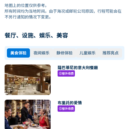
地图上的位置仅供参考。
所有时间均为当地时间。由于海况或邮轮公司原因，行程可能会在
不另行通知的情况下变更。
餐厅、设施、娱乐、美容
美食体验
夜间娱乐
静修体验
儿童娱乐
推荐亮点
薩巴蒂尼的意大利餐廳
额外收费
paid
布里託的愛情
额外收费
paid