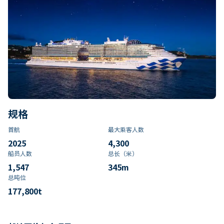
规格
首航
最大乘客人数
2025
4,300
船员人数
总长（米）
1,547
345
m
总吨位
177,800
t