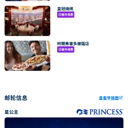
皇冠燒烤
额外收费
paid
阿爾弗雷多披薩店
额外收费
paid
邮轮信息
查看甲板图
ungroup
星公主