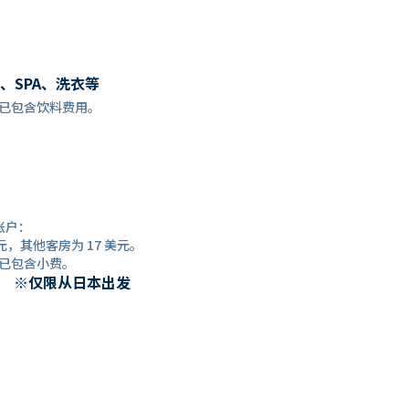
、SPA、洗衣等
餐预订时，已包含饮料费用。
账户：
元，其他客房为 17 美元。
预订时，已包含小费。
） ※仅限从日本出发