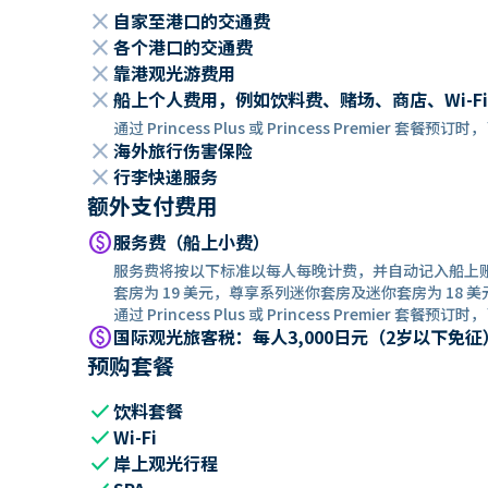
close
自家至港口的交通费
close
各个港口的交通费
close
靠港观光游费用
close
船上个人费用，例如饮料费、赌场、商店、Wi-Fi
通过 Princess Plus 或 Princess Premier 套
close
海外旅行伤害保险
close
行李快递服务
额外支付费用
paid
服务费（船上小费）
服务费将按以下标准以每人每晚计费，并自动记入船上
套房为 19 美元，尊享系列迷你套房及迷你套房为 18 美
通过 Princess Plus 或 Princess Premier 套餐
paid
国际观光旅客税：每人3,000日元（2岁以下免征
预购套餐
check
饮料套餐
check
Wi-Fi
check
岸上观光行程