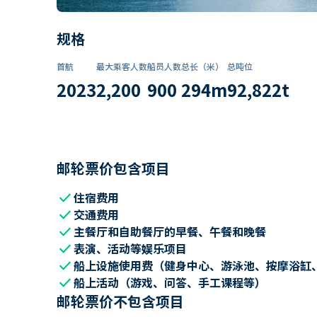
规格
首航
最大乘客人数
船员人数
总长（米）
总吨位
2023
2,200
900
294
m
92,822
t
邮轮票价包含项目
check
住宿费用
check
交通费用
check
主餐厅和自助餐厅的早餐、午餐和晚餐
check
表演、活动等娱乐项目
check
船上设施使用费（健身中心、游泳池、按摩浴缸
check
船上活动（游戏、问答、手工课程等）
邮轮票价不包含项目