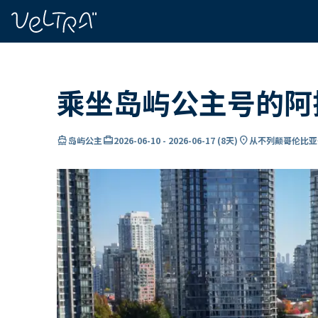
ading...
载
…
乘坐岛屿公主号的阿
directions_boat
card_travel
location_on
岛屿公主
2026-06-10
-
2026-06-17
(
8天
)
从不列颠哥伦比亚