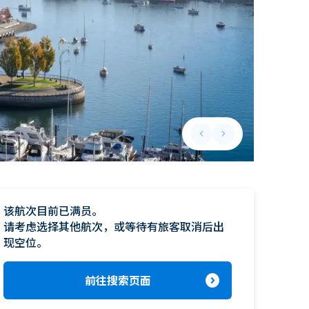
keyboard_arrow_left
keyboard_arrow_right
Previous slide
Next slide
该航次目前已满员。

请考虑选择其他航次，或等待有旅客取消后出
现空位。
expand_circle_right
前往搜索页面