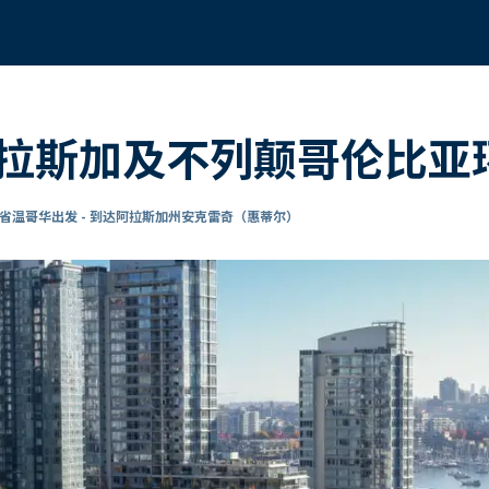
拉斯加及不列颠哥伦比亚
省温哥华出发 - 到达阿拉斯加州安克雷奇（惠蒂尔）