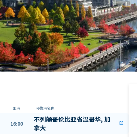
出港
停靠港名称
不列颠哥伦比亚省温哥华, 加
16:00
open_in_new
拿大