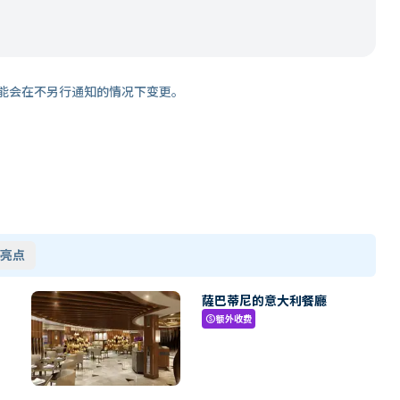
能会在不另行通知的情况下变更。
亮点
薩巴蒂尼的意大利餐廳
额外收费
paid