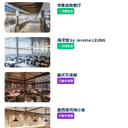
市集自助餐厅
价格包含
check
海洋馆 by Jereme LEUNG
价格包含
check
美式牛排屋
额外收费
paid
墨西哥风味小食
额外收费
paid