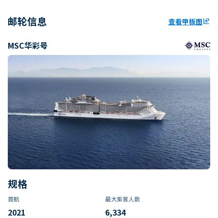
邮轮信息
查看甲板图
ungroup
MSC华彩号
规格
首航
最大乘客人数
2021
6,334