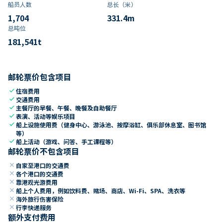
船员人数
总长（米）
1,704
331.4
m
总吨位
181,541
t
邮轮票价包含项目
check
住宿费用
check
交通费用
check
主餐厅的早餐、午餐、晚餐及自助餐厅
check
表演、活动等娱乐项目
check
船上设施使用费（健身中心、游泳池、按摩浴缸、俱乐部休息室、图书馆
等）
check
船上活动（游戏、问答、手工课程等）
邮轮票价不包含项目
close
自家至港口的交通费
close
各个港口的交通费
close
靠港观光游费用
close
船上个人费用，例如饮料费、赌场、商店、Wi-Fi、SPA、洗衣等
close
海外旅行伤害保险
close
行李快递服务
额外支付费用