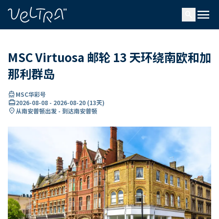
ading...
载
menu
…
search
MSC Virtuosa 邮轮 13 天环绕南欧和加
那利群岛
directions_boat
MSC华彩号
card_travel
2026-08-08
-
2026-08-20
(
13天
)
location_on
从南安普顿出发 - 到达南安普顿