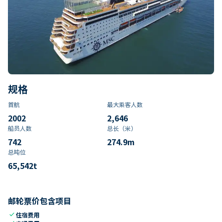
规格
首航
最大乘客人数
2002
2,646
船员人数
总长（米）
742
274.9
m
总吨位
65,542
t
邮轮票价包含项目
check
住宿费用