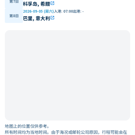
第7日
科孚岛, 希腊
open_in_new
2026-09-05 (周六)
入港
:
07:00
出港
:
-
第8日
巴里, 意大利
open_in_new
地图上的位置仅供参考。
所有时间均为当地时间。由于海况或邮轮公司原因，行程可能会在