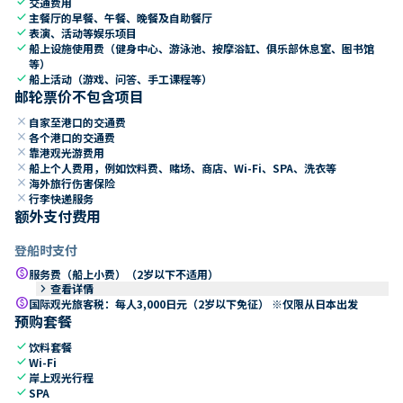
check
交通费用
check
主餐厅的早餐、午餐、晚餐及自助餐厅
check
表演、活动等娱乐项目
check
船上设施使用费（健身中心、游泳池、按摩浴缸、俱乐部休息室、图书馆
等）
check
船上活动（游戏、问答、手工课程等）
邮轮票价不包含项目
close
自家至港口的交通费
close
各个港口的交通费
close
靠港观光游费用
close
船上个人费用，例如饮料费、赌场、商店、Wi-Fi、SPA、洗衣等
close
海外旅行伤害保险
close
行李快递服务
额外支付费用
登船时支付
paid
服务费（船上小费）（2岁以下不适用）
keyboard_arrow_right
查看详情
paid
国际观光旅客税：每人3,000日元（2岁以下免征） ※仅限从日本出发
预购套餐
check
饮料套餐
check
Wi-Fi
check
岸上观光行程
check
SPA