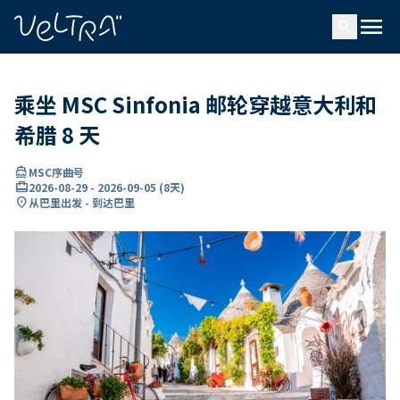
ading...
载
menu
…
search
乘坐 MSC Sinfonia 邮轮穿越意大利和
希腊 8 天
directions_boat
MSC序曲号
card_travel
2026-08-29
-
2026-09-05
(
8天
)
location_on
从巴里出发 - 到达巴里