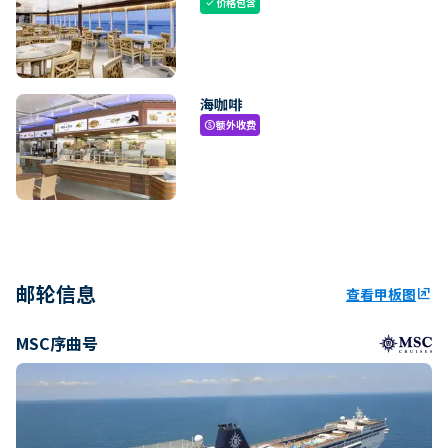
价格包含
check
海咖啡
额外收费
paid
邮轮信息
查看甲板图
ungroup
MSC序曲号