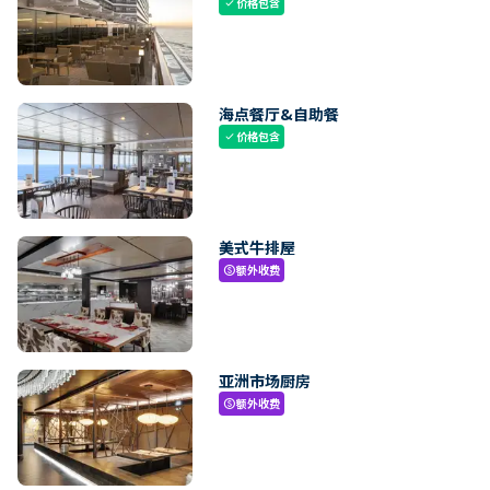
价格包含
check
海点餐厅&自助餐
价格包含
check
美式牛排屋
额外收费
paid
亚洲市场厨房
额外收费
paid