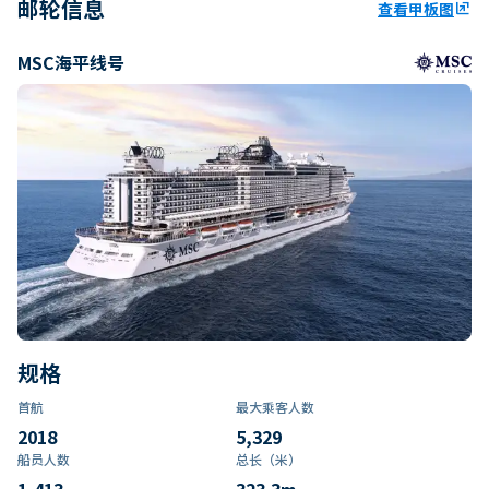
邮轮信息
查看甲板图
ungroup
MSC海平线号
规格
首航
最大乘客人数
2018
5,329
船员人数
总长（米）
1,413
323.3
m