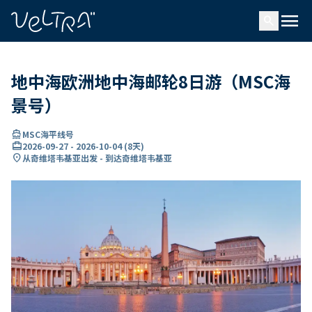
ading...
载
menu
…
search
地中海欧洲地中海邮轮8日游（MSC海
景号）
directions_boat
MSC海平线号
card_travel
2026-09-27
-
2026-10-04
(
8天
)
location_on
从奇维塔韦基亚出发 - 到达奇维塔韦基亚