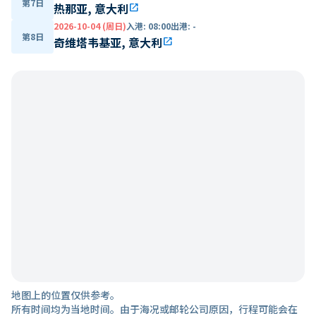
第7日
热那亚, 意大利
open_in_new
2026-10-04 (周日)
入港
:
08:00
出港
:
-
第8日
奇维塔韦基亚, 意大利
open_in_new
地图上的位置仅供参考。
所有时间均为当地时间。由于海况或邮轮公司原因，行程可能会在