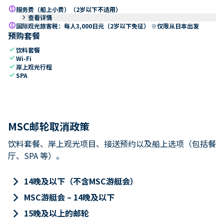
paid
服务费（船上小费）（2岁以下不适用）
keyboard_arrow_right
查看详情
paid
国际观光旅客税：每人3,000日元（2岁以下免征） ※仅限从日本出发
预购套餐
check
饮料套餐
check
Wi-Fi
check
岸上观光行程
check
SPA
MSC邮轮取消政策
饮料套餐、岸上观光项目、接送预约以及船上选项（包括餐
厅、SPA 等）。
keyboard_arrow_right
14晚及以下（不含MSC游艇会）
keyboard_arrow_right
MSC游艇会 – 14晚及以下
keyboard_arrow_right
15晚及以上的邮轮