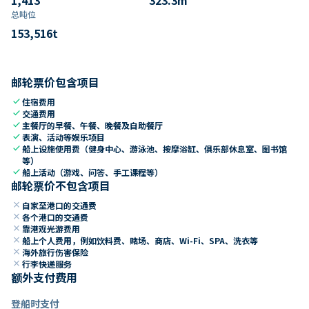
总吨位
153,516
t
邮轮票价包含项目
check
住宿费用
check
交通费用
check
主餐厅的早餐、午餐、晚餐及自助餐厅
check
表演、活动等娱乐项目
check
船上设施使用费（健身中心、游泳池、按摩浴缸、俱乐部休息室、图书馆
等）
check
船上活动（游戏、问答、手工课程等）
邮轮票价不包含项目
close
自家至港口的交通费
close
各个港口的交通费
close
靠港观光游费用
close
船上个人费用，例如饮料费、赌场、商店、Wi-Fi、SPA、洗衣等
close
海外旅行伤害保险
close
行李快递服务
额外支付费用
登船时支付