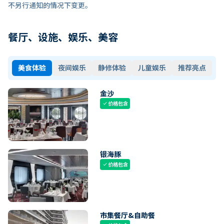
不另行通知的情况下变更。
餐厅、设施、娱乐、美容
美食体验
夜间娱乐
静修体验
儿童娱乐
推荐亮点
金沙
价格包含
check
银海豚
价格包含
check
市集餐厅&自助餐