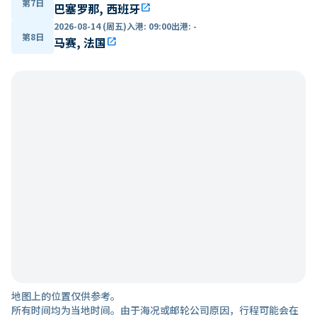
第7日
巴塞罗那, 西班牙
open_in_new
2026-08-14 (周五)
入港
:
09:00
出港
:
-
第8日
马赛, 法国
open_in_new
地图上的位置仅供参考。
所有时间均为当地时间。由于海况或邮轮公司原因，行程可能会在