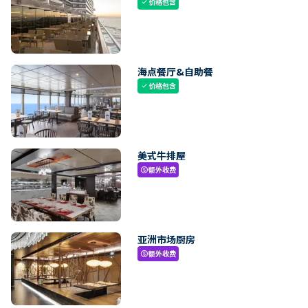
价格包含
check
海点餐厅&自助餐
价格包含
check
美式牛排屋
额外收费
paid
亚洲市场厨房
额外收费
paid