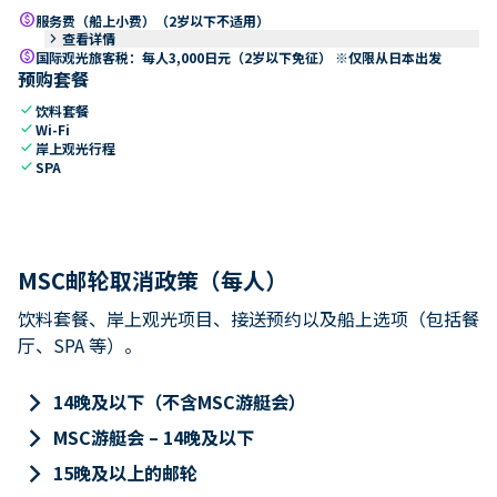
paid
服务费（船上小费）（2岁以下不适用）
keyboard_arrow_right
查看详情
paid
国际观光旅客税：每人3,000日元（2岁以下免征） ※仅限从日本出发
预购套餐
check
饮料套餐
check
Wi-Fi
check
岸上观光行程
check
SPA
MSC邮轮取消政策（每人）
饮料套餐、岸上观光项目、接送预约以及船上选项（包括餐
厅、SPA 等）。
keyboard_arrow_right
14晚及以下（不含MSC游艇会）
keyboard_arrow_right
MSC游艇会 – 14晚及以下
keyboard_arrow_right
15晚及以上的邮轮