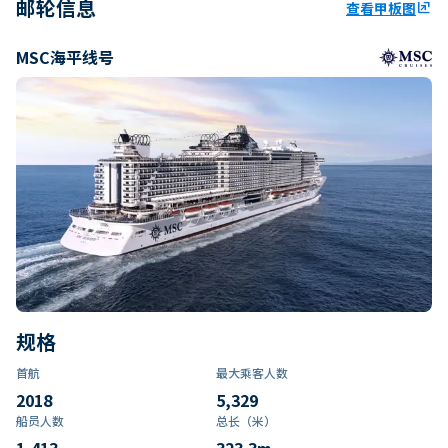
邮轮信息
查看甲板图
ungroup
MSC海平线号
规格
首航
最大乘客人数
2018
5,329
船员人数
总长（米）
1,413
323.3
m