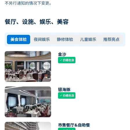
不另行通知的情况下变更。
餐厅、设施、娱乐、美容
美食体验
夜间娱乐
静修体验
儿童娱乐
推荐亮点
金沙
价格包含
check
银海豚
价格包含
check
市集餐厅&自助餐