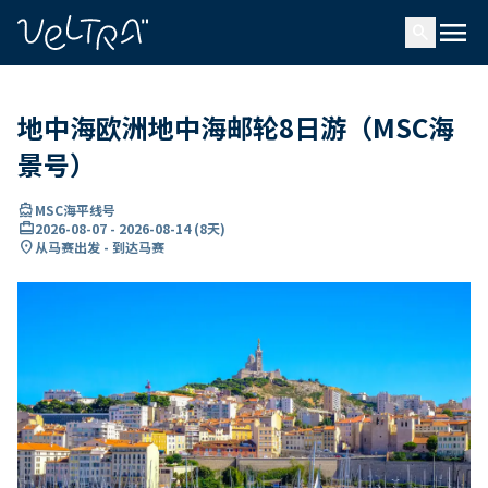
ading...
载
menu
…
search
地中海欧洲地中海邮轮8日游（MSC海
景号）
directions_boat
MSC海平线号
card_travel
2026-08-07
-
2026-08-14
(
8天
)
location_on
从马赛出发 - 到达马赛