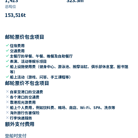
总吨位
153,516
t
邮轮票价包含项目
check
住宿费用
check
交通费用
check
主餐厅的早餐、午餐、晚餐及自助餐厅
check
表演、活动等娱乐项目
check
船上设施使用费（健身中心、游泳池、按摩浴缸、俱乐部休息室、图书馆
等）
check
船上活动（游戏、问答、手工课程等）
邮轮票价不包含项目
close
自家至港口的交通费
close
各个港口的交通费
close
靠港观光游费用
close
船上个人费用，例如饮料费、赌场、商店、Wi-Fi、SPA、洗衣等
close
海外旅行伤害保险
close
行李快递服务
额外支付费用
登船时支付