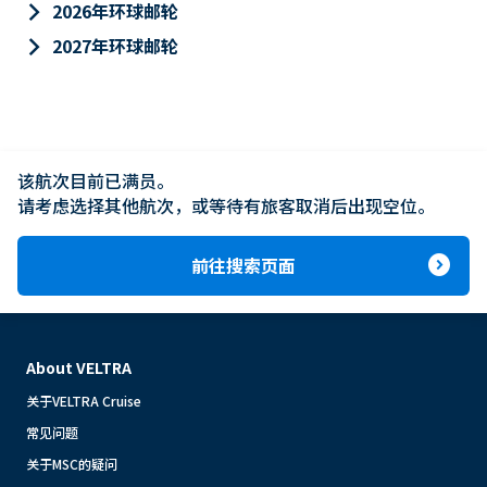
keyboard_arrow_right
2026年环球邮轮
keyboard_arrow_right
2027年环球邮轮
该航次目前已满员。

请考虑选择其他航次，或等待有旅客取消后出现空位。
expand_circle_right
前往搜索页面
About VELTRA
关于VELTRA Cruise
常见问题
关于MSC的疑问