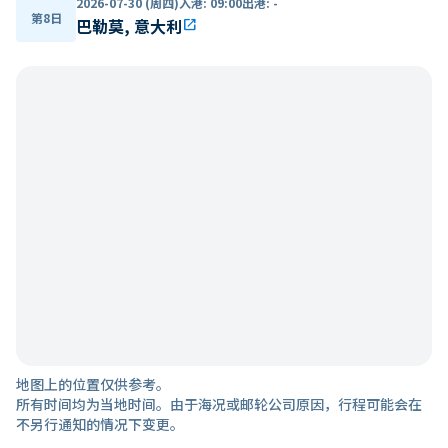
2026-07-30 (周四)
入港
:
09:00
出港
:
-
第8日
巴勒莫, 意大利
open_in_new
地图上的位置仅供参考。
所有时间均为当地时间。由于海况或邮轮公司原因，行程可能会在
不另行通知的情况下变更。