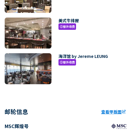
美式牛排屋
额外收费
paid
海洋馆 by Jereme LEUNG
额外收费
paid
邮轮信息
查看甲板图
ungroup
MSC辉煌号