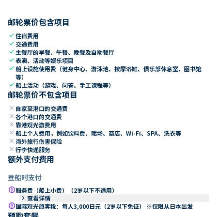
邮轮票价包含项目
check
住宿费用
check
交通费用
check
主餐厅的早餐、午餐、晚餐及自助餐厅
check
表演、活动等娱乐项目
check
船上设施使用费（健身中心、游泳池、按摩浴缸、俱乐部休息室、图书馆
等）
check
船上活动（游戏、问答、手工课程等）
邮轮票价不包含项目
close
自家至港口的交通费
close
各个港口的交通费
close
靠港观光游费用
close
船上个人费用，例如饮料费、赌场、商店、Wi-Fi、SPA、洗衣等
close
海外旅行伤害保险
close
行李快递服务
额外支付费用
登船时支付
paid
服务费（船上小费）（2岁以下不适用）
keyboard_arrow_right
查看详情
paid
国际观光旅客税：每人3,000日元（2岁以下免征） ※仅限从日本出发
预购套餐