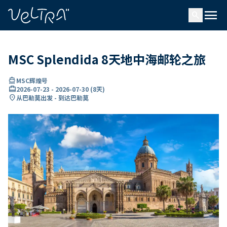
ading...
载
menu
…
search
MSC Splendida 8天地中海邮轮之旅
directions_boat
MSC辉煌号
card_travel
2026-07-23
-
2026-07-30
(
8天
)
location_on
从巴勒莫出发 - 到达巴勒莫