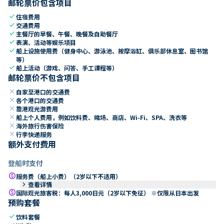
邮轮票价包含项目
check
住宿费用
check
交通费用
check
主餐厅的早餐、午餐、晚餐及自助餐厅
check
表演、活动等娱乐项目
check
船上设施使用费（健身中心、游泳池、按摩浴缸、俱乐部休息室、图书馆
等）
check
船上活动（游戏、问答、手工课程等）
邮轮票价不包含项目
close
自家至港口的交通费
close
各个港口的交通费
close
靠港观光游费用
close
船上个人费用，例如饮料费、赌场、商店、Wi-Fi、SPA、洗衣等
close
海外旅行伤害保险
close
行李快递服务
额外支付费用
登船时支付
paid
服务费（船上小费）（2岁以下不适用）
keyboard_arrow_right
查看详情
paid
国际观光旅客税：每人3,000日元（2岁以下免征） ※仅限从日本出发
预购套餐
check
饮料套餐