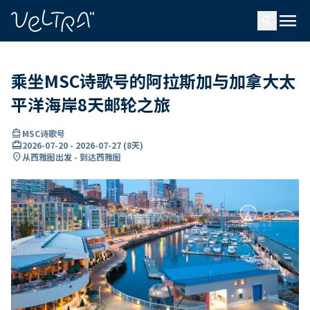
ading...
载
menu
…
search
乘坐MSC诗歌号的阿拉斯加与加拿大太
平洋海岸8天邮轮之旅
directions_boat
MSC诗歌号
card_travel
2026-07-20
-
2026-07-27
(
8天
)
location_on
从西雅图出发 - 到达西雅图