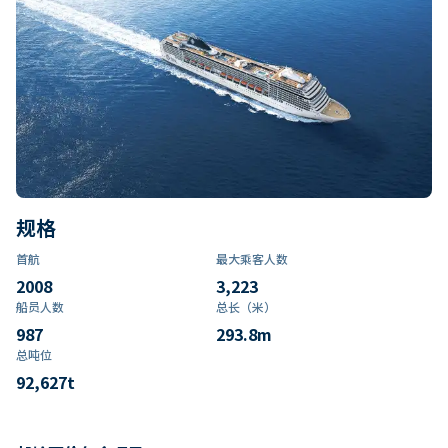
规格
首航
最大乘客人数
2008
3,223
船员人数
总长（米）
987
293.8
m
总吨位
92,627
t