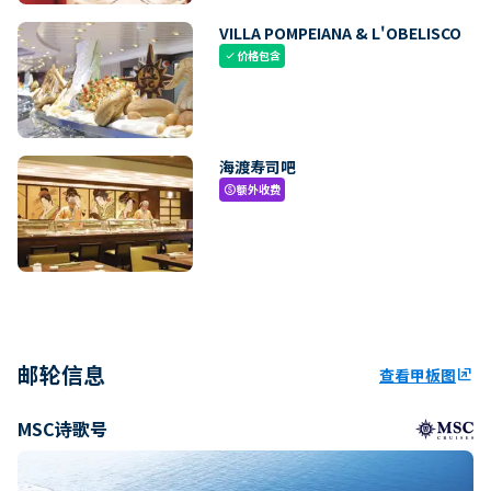
VILLA POMPEIANA & L'OBELISCO
价格包含
check
海渡寿司吧
额外收费
paid
邮轮信息
查看甲板图
ungroup
MSC诗歌号