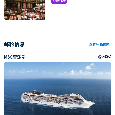
额外收费
paid
邮轮信息
查看甲板图
ungroup
MSC管乐号