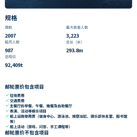
规格
首航
最大乘客人数
2007
3,223
船员人数
总长（米）
987
293.8
m
总吨位
92,409
t
邮轮票价包含项目
check
住宿费用
check
交通费用
check
主餐厅的早餐、午餐、晚餐及自助餐厅
check
表演、活动等娱乐项目
check
船上设施使用费（健身中心、游泳池、按摩浴缸、俱乐部休息室、图书馆
等）
check
船上活动（游戏、问答、手工课程等）
邮轮票价不包含项目