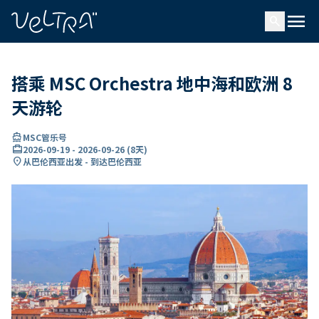
ading...
载
menu
…
search
搭乘 MSC Orchestra 地中海和欧洲 8
天游轮
directions_boat
MSC管乐号
card_travel
2026-09-19
-
2026-09-26
(
8天
)
location_on
从巴伦西亚出发 - 到达巴伦西亚