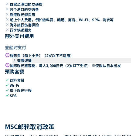
close
自家至港口的交通费
close
各个港口的交通费
close
靠港观光游费用
close
船上个人费用，例如饮料费、赌场、商店、Wi-Fi、SPA、洗衣等
close
海外旅行伤害保险
close
行李快递服务
额外支付费用
登船时支付
paid
服务费（船上小费）（2岁以下不适用）
keyboard_arrow_right
查看详情
paid
国际观光旅客税：每人3,000日元（2岁以下免征） ※仅限从日本出发
预购套餐
check
饮料套餐
check
Wi-Fi
check
岸上观光行程
check
SPA
MSC邮轮取消政策