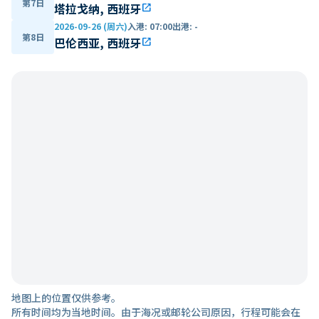
第7日
塔拉戈纳, 西班牙
open_in_new
2026-09-26 (周六)
入港
:
07:00
出港
:
-
第8日
巴伦西亚, 西班牙
open_in_new
地图上的位置仅供参考。
所有时间均为当地时间。由于海况或邮轮公司原因，行程可能会在