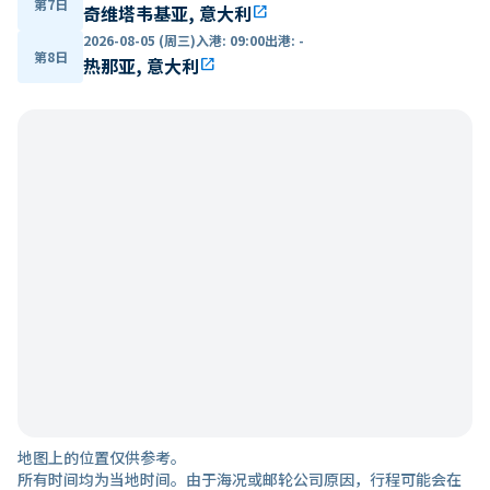
第7日
奇维塔韦基亚, 意大利
open_in_new
2026-08-05 (周三)
入港
:
09:00
出港
:
-
第8日
热那亚, 意大利
open_in_new
地图上的位置仅供参考。
所有时间均为当地时间。由于海况或邮轮公司原因，行程可能会在