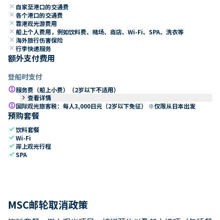
close
自家至港口的交通费
close
各个港口的交通费
close
靠港观光游费用
close
船上个人费用，例如饮料费、赌场、商店、Wi-Fi、SPA、洗衣等
close
海外旅行伤害保险
close
行李快递服务
额外支付费用
登船时支付
paid
服务费（船上小费）（2岁以下不适用）
keyboard_arrow_right
查看详情
paid
国际观光旅客税：每人3,000日元（2岁以下免征） ※仅限从日本出发
预购套餐
check
饮料套餐
check
Wi-Fi
check
岸上观光行程
check
SPA
MSC邮轮取消政策