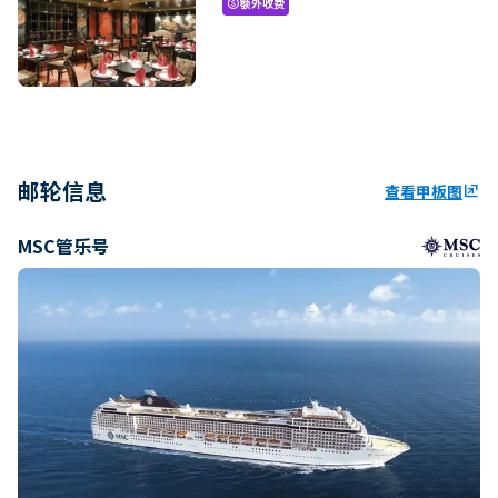
额外收费
paid
邮轮信息
查看甲板图
ungroup
MSC管乐号