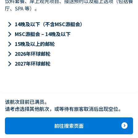
饮料套餐、岸上观光项目、接送预约以及船上选项（包括餐
厅、SPA 等）。
keyboard_arrow_right
14晚及以下（不含MSC游艇会）
keyboard_arrow_right
MSC游艇会 – 14晚及以下
keyboard_arrow_right
15晚及以上的邮轮
keyboard_arrow_right
2026年环球邮轮
keyboard_arrow_right
2027年环球邮轮
该航次目前已满员。

请考虑选择其他航次，或等待有旅客取消后出现空位。
expand_circle_right
前往搜索页面