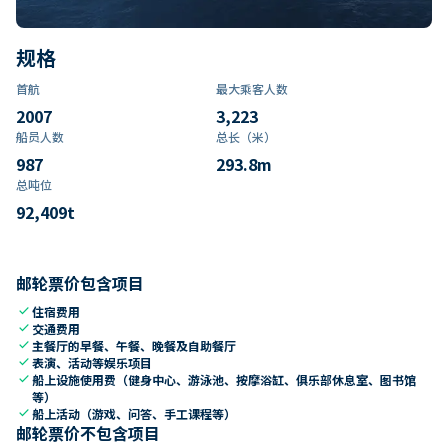
规格
首航
最大乘客人数
2007
3,223
船员人数
总长（米）
987
293.8
m
总吨位
92,409
t
邮轮票价包含项目
check
住宿费用
check
交通费用
check
主餐厅的早餐、午餐、晚餐及自助餐厅
check
表演、活动等娱乐项目
check
船上设施使用费（健身中心、游泳池、按摩浴缸、俱乐部休息室、图书馆
等）
check
船上活动（游戏、问答、手工课程等）
邮轮票价不包含项目