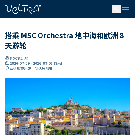
ading...
载
menu
…
search
搭乘 MSC Orchestra 地中海和欧洲 8
天游轮
directions_boat
MSC管乐号
card_travel
2026-07-29
-
2026-08-05
(
8天
)
location_on
从热那亚出发 - 到达热那亚