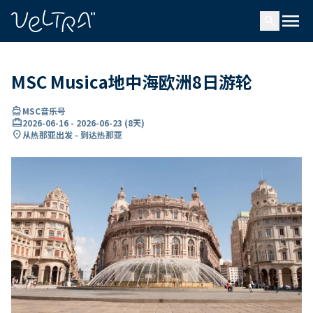
ading...
载
menu
…
search
MSC Musica地中海欧洲8日游轮
directions_boat
MSC音乐号
card_travel
2026-06-16
-
2026-06-23
(
8天
)
location_on
从热那亚出发 - 到达热那亚