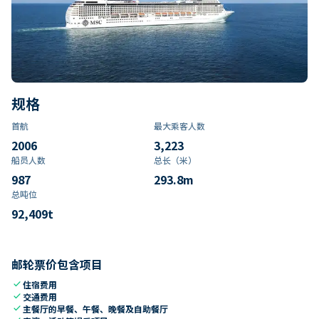
规格
首航
最大乘客人数
2006
3,223
船员人数
总长（米）
987
293.8
m
总吨位
92,409
t
邮轮票价包含项目
check
住宿费用
check
交通费用
check
主餐厅的早餐、午餐、晚餐及自助餐厅