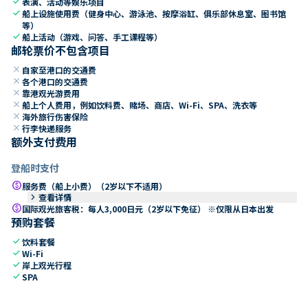
check
表演、活动等娱乐项目
check
船上设施使用费（健身中心、游泳池、按摩浴缸、俱乐部休息室、图书馆
等）
check
船上活动（游戏、问答、手工课程等）
邮轮票价不包含项目
close
自家至港口的交通费
close
各个港口的交通费
close
靠港观光游费用
close
船上个人费用，例如饮料费、赌场、商店、Wi-Fi、SPA、洗衣等
close
海外旅行伤害保险
close
行李快递服务
额外支付费用
登船时支付
paid
服务费（船上小费）（2岁以下不适用）
keyboard_arrow_right
查看详情
paid
国际观光旅客税：每人3,000日元（2岁以下免征） ※仅限从日本出发
预购套餐
check
饮料套餐
check
Wi-Fi
check
岸上观光行程
check
SPA