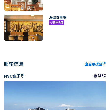
海渡寿司吧
额外收费
paid
邮轮信息
查看甲板图
ungroup
MSC音乐号