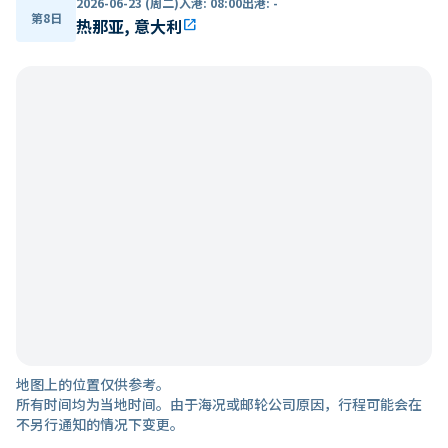
2026-06-23 (周二)
入港
:
08:00
出港
:
-
第8日
热那亚, 意大利
open_in_new
地图上的位置仅供参考。
所有时间均为当地时间。由于海况或邮轮公司原因，行程可能会在
不另行通知的情况下变更。