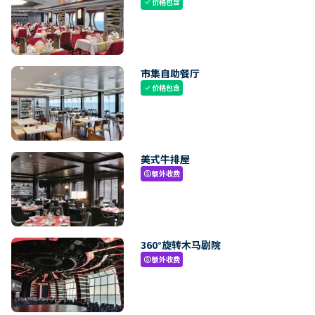
价格包含
check
市集自助餐厅
价格包含
check
美式牛排屋
额外收费
paid
360°旋转木马剧院
额外收费
paid