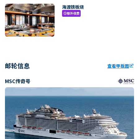
海渡铁板烧
额外收费
paid
邮轮信息
查看甲板图
ungroup
MSC传奇号