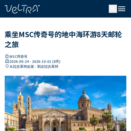
ading...
载
menu
…
search
乘坐MSC传奇号的地中海环游8天邮轮
之旅
directions_boat
MSC传奇号
card_travel
2026-09-24
-
2026-10-01
(
8天
)
location_on
从拉古莱特出发 - 到达拉古莱特