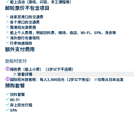
check
船上活动（游戏、问答、手工课程等）
邮轮票价不包含项目
close
自家至港口的交通费
close
各个港口的交通费
close
靠港观光游费用
close
船上个人费用，例如饮料费、赌场、商店、Wi-Fi、SPA、洗衣等
close
海外旅行伤害保险
close
行李快递服务
额外支付费用
登船时支付
paid
服务费（船上小费）（2岁以下不适用）
keyboard_arrow_right
查看详情
paid
国际观光旅客税：每人3,000日元（2岁以下免征） ※仅限从日本出发
预购套餐
check
饮料套餐
check
Wi-Fi
check
岸上观光行程
check
SPA