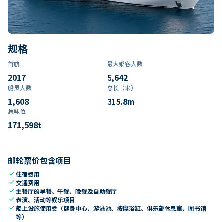
规格
首航
最大乘客人数
2017
5,642
船员人数
总长（米）
1,608
315.8
m
总吨位
171,598
t
邮轮票价包含项目
check
住宿费用
check
交通费用
check
主餐厅的早餐、午餐、晚餐及自助餐厅
check
表演、活动等娱乐项目
check
船上设施使用费（健身中心、游泳池、按摩浴缸、俱乐部休息室、图书馆
等）