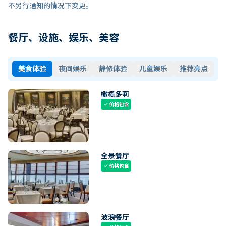
不另行通知的情况下变更。
餐厅、设施、娱乐、美容
美食体验
夜间娱乐
静修体验
儿童娱乐
推荐亮点
橄榄多莉
价格包含
check
全景餐厅
价格包含
check
波浪餐厅