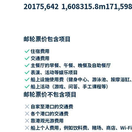
2017
5,642
1,608
315.8
m
171,59
邮轮票价包含项目
check
住宿费用
check
交通费用
check
主餐厅的早餐、午餐、晚餐及自助餐厅
check
表演、活动等娱乐项目
check
船上设施使用费（健身中心、游泳池、按摩浴缸
check
船上活动（游戏、问答、手工课程等）
邮轮票价不包含项目
close
自家至港口的交通费
close
各个港口的交通费
close
靠港观光游费用
close
船上个人费用，例如饮料费、赌场、商店、Wi-Fi