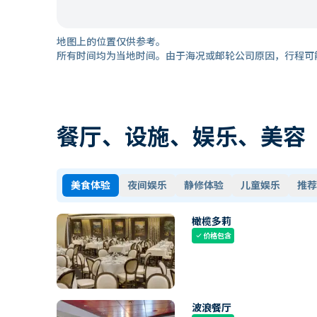
地图上的位置仅供参考。
所有时间均为当地时间。由于海况或邮轮公司原因，行程可
餐厅、设施、娱乐、美容
美食体验
夜间娱乐
静修体验
儿童娱乐
推荐
橄榄多莉
价格包含
check
波浪餐厅