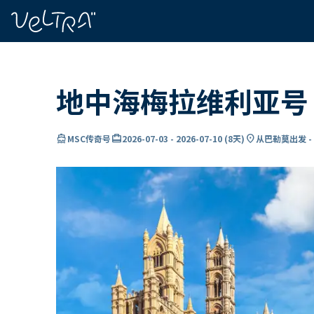
ading...
载
…
地中海梅拉维利亚号 
directions_boat
card_travel
location_on
MSC传奇号
2026-07-03
-
2026-07-10
(
8天
)
从巴勒莫出发 -