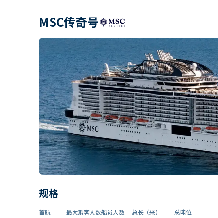
MSC传奇号
规格
首航
最大乘客人数
船员人数
总长（米）
总吨位