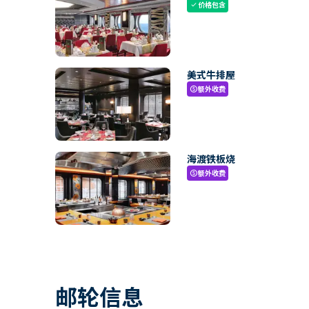
价格包含
check
美式牛排屋
额外收费
paid
海渡铁板烧
额外收费
paid
邮轮信息