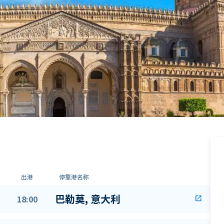
出港
停靠港名称
巴勒莫, 意大利
18:00
open_in_new