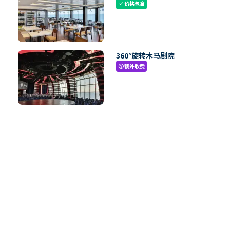
价格包含
check
360°旋转木马剧院
额外收费
paid