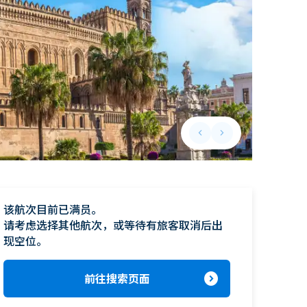
keyboard_arrow_left
keyboard_arrow_right
Previous slide
Next slide
该航次目前已满员。

请考虑选择其他航次，或等待有旅客取消后出
现空位。
expand_circle_right
前往搜索页面