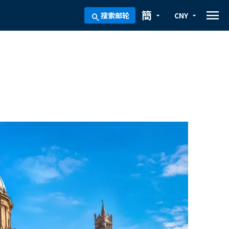
menu
簡
搜索邮轮
CNY
arrow_drop_down
arrow_drop_down
search