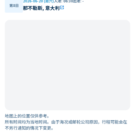
2026-06-20 (周六)
入港
:
06:30
出港
:
-
第8日
那不勒斯, 意大利
open_in_new
地图上的位置仅供参考。
所有时间均为当地时间。由于海况或邮轮公司原因，行程可能会在
不另行通知的情况下变更。