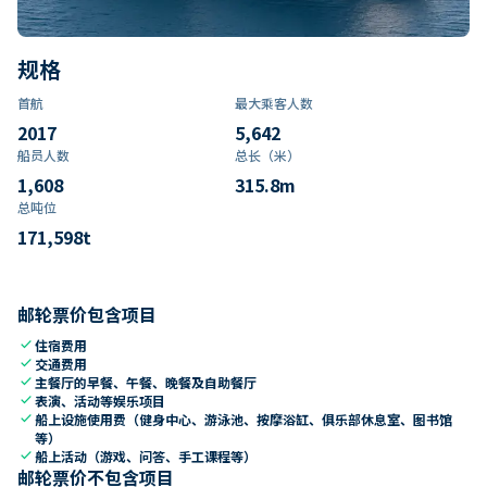
规格
首航
最大乘客人数
2017
5,642
船员人数
总长（米）
1,608
315.8
m
总吨位
171,598
t
邮轮票价包含项目
check
住宿费用
check
交通费用
check
主餐厅的早餐、午餐、晚餐及自助餐厅
check
表演、活动等娱乐项目
check
船上设施使用费（健身中心、游泳池、按摩浴缸、俱乐部休息室、图书馆
等）
check
船上活动（游戏、问答、手工课程等）
邮轮票价不包含项目