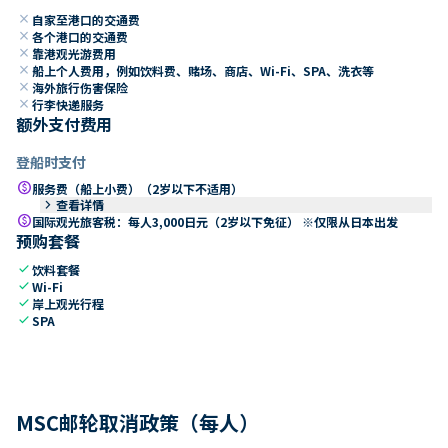
close
自家至港口的交通费
close
各个港口的交通费
close
靠港观光游费用
close
船上个人费用，例如饮料费、赌场、商店、Wi-Fi、SPA、洗衣等
close
海外旅行伤害保险
close
行李快递服务
额外支付费用
登船时支付
paid
服务费（船上小费）（2岁以下不适用）
keyboard_arrow_right
查看详情
paid
国际观光旅客税：每人3,000日元（2岁以下免征） ※仅限从日本出发
预购套餐
check
饮料套餐
check
Wi-Fi
check
岸上观光行程
check
SPA
MSC邮轮取消政策（每人）