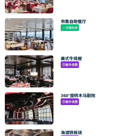
市集自助餐厅
价格包含
check
美式牛排屋
额外收费
paid
360°旋转木马剧院
额外收费
paid
海渡铁板烧