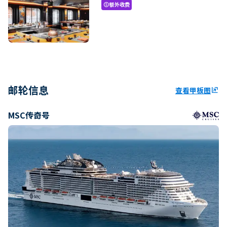
额外收费
paid
邮轮信息
查看甲板图
ungroup
MSC传奇号