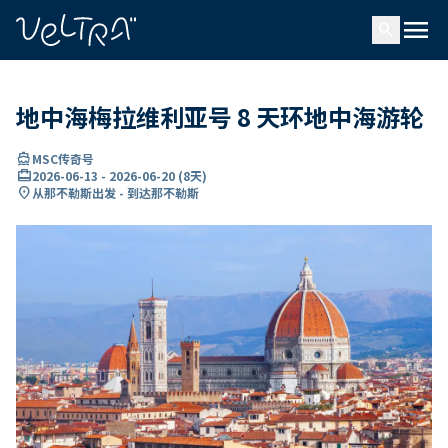
ading...
载
menu
…
search
地中海梅拉维利亚号 8 天环地中海游轮
directions_boat
MSC传奇号
card_travel
2026-06-13
-
2026-06-20
(
8天
)
location_on
从那不勒斯出发 - 到达那不勒斯