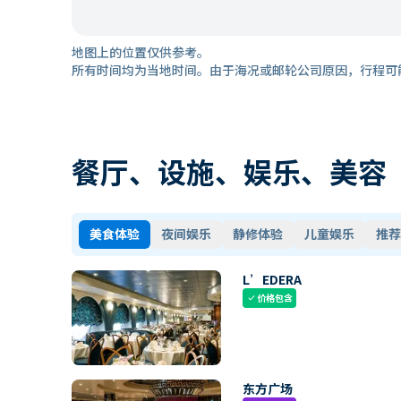
地图上的位置仅供参考。
所有时间均为当地时间。由于海况或邮轮公司原因，行程可
餐厅、设施、娱乐、美容
美食体验
夜间娱乐
静修体验
儿童娱乐
推荐
L’EDERA
价格包含
check
东方广场