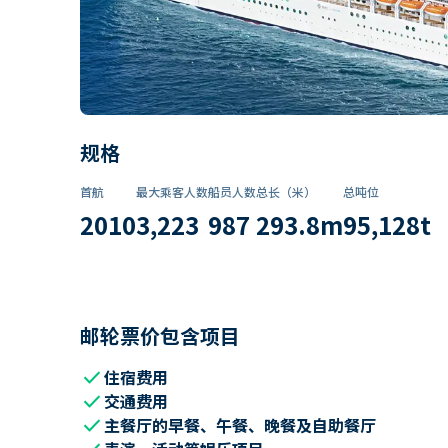
规格
首航
最大乘客人数
船员人数
总长（米）
总吨位
2010
3,223
987
293.8
m
95,128
t
邮轮票价包含项目
check
住宿费用
check
交通费用
check
主餐厅的早餐、午餐、晚餐及自助餐厅