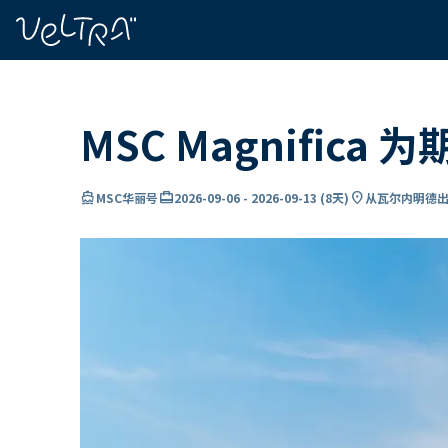
ading...
载
…
MSC Magnific
directions_boat
card_travel
location_on
MSC华丽号
2026-09-06
-
2026-09-13
(
8天
)
从瓦尔内明德出