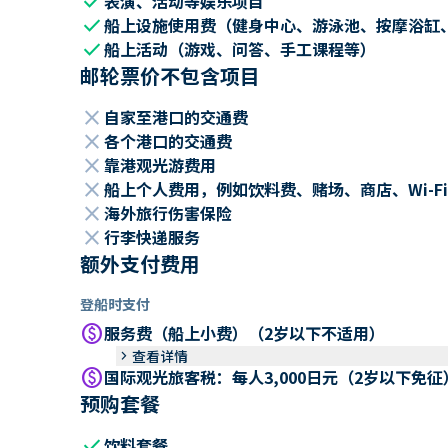
check
表演、活动等娱乐项目
check
船上设施使用费（健身中心、游泳池、按摩浴缸
check
船上活动（游戏、问答、手工课程等）
邮轮票价不包含项目
close
自家至港口的交通费
close
各个港口的交通费
close
靠港观光游费用
close
船上个人费用，例如饮料费、赌场、商店、Wi-Fi
close
海外旅行伤害保险
close
行李快递服务
额外支付费用
登船时支付
paid
服务费（船上小费）（2岁以下不适用）
keyboard_arrow_right
查看详情
paid
国际观光旅客税：每人3,000日元（2岁以下免征
预购套餐
check
饮料套餐