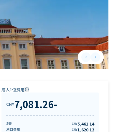
keyboard_arrow_left
keyboard_arrow_right
Previous slide
Next slide
成人1位费用
info
7,081.26
-
CNY
8天
5,461.14
CNY
港口费用
1,620.12
CNY