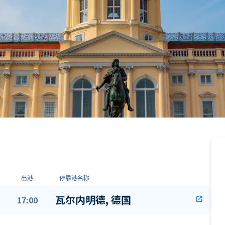
出港
停靠港名称
瓦尔内明德, 德国
17:00
open_in_new