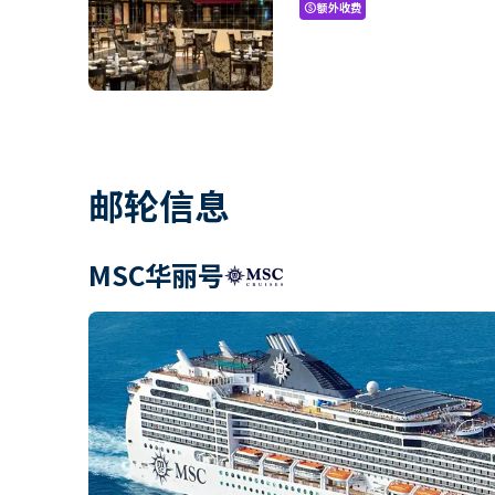
额外收费
paid
邮轮信息
MSC华丽号