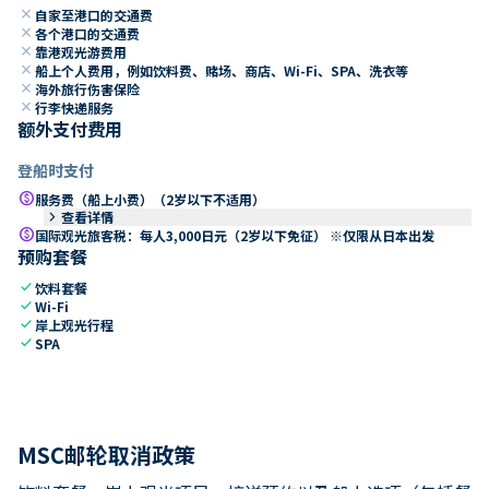
close
自家至港口的交通费
close
各个港口的交通费
close
靠港观光游费用
close
船上个人费用，例如饮料费、赌场、商店、Wi-Fi、SPA、洗衣等
close
海外旅行伤害保险
close
行李快递服务
额外支付费用
登船时支付
paid
服务费（船上小费）（2岁以下不适用）
keyboard_arrow_right
查看详情
paid
国际观光旅客税：每人3,000日元（2岁以下免征） ※仅限从日本出发
预购套餐
check
饮料套餐
check
Wi-Fi
check
岸上观光行程
check
SPA
MSC邮轮取消政策