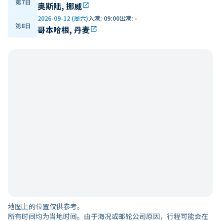
第7日
奥斯陆, 挪威
open_in_new
2026-09-12 (周六)
入港
:
09:00
出港
:
-
第8日
哥本哈根, 丹麦
open_in_new
地图上的位置仅供参考。
所有时间均为当地时间。由于海况或邮轮公司原因，行程可能会在