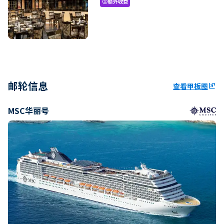
额外收费
paid
邮轮信息
查看甲板图
ungroup
MSC华丽号