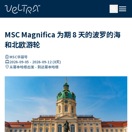
ading...
载
menu
…
search
MSC Magnifica 为期 8 天的波罗的海
和北欧游轮
directions_boat
MSC华丽号
card_travel
2026-09-05
-
2026-09-12
(
8天
)
location_on
从哥本哈根出发 - 到达哥本哈根