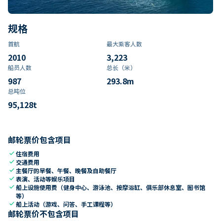
规格
首航
最大乘客人数
2010
3,223
船员人数
总长（米）
987
293.8
m
总吨位
95,128
t
邮轮票价包含项目
check
住宿费用
check
交通费用
check
主餐厅的早餐、午餐、晚餐及自助餐厅
check
表演、活动等娱乐项目
check
船上设施使用费（健身中心、游泳池、按摩浴缸、俱乐部休息室、图书馆
等）
check
船上活动（游戏、问答、手工课程等）
邮轮票价不包含项目