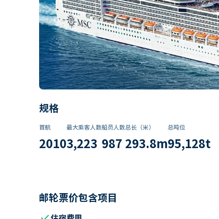
规格
首航
最大乘客人数
船员人数
总长（米）
总吨位
2010
3,223
987
293.8
m
95,128
t
邮轮票价包含项目
check
住宿费用