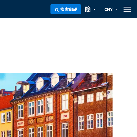
menu
簡
搜索邮轮
CNY
arrow_drop_down
arrow_drop_down
search