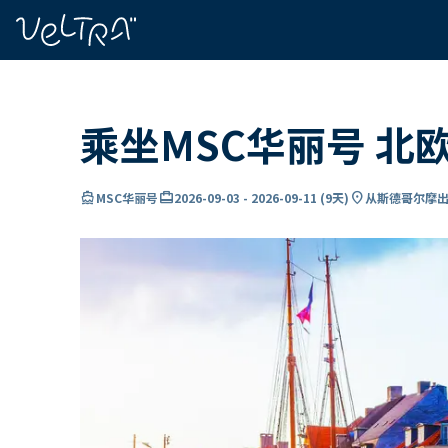
ading...
载
…
乘坐MSC华丽号 北
directions_boat
card_travel
location_on
MSC华丽号
2026-09-03
-
2026-09-11
(
9天
)
从斯德哥尔摩出