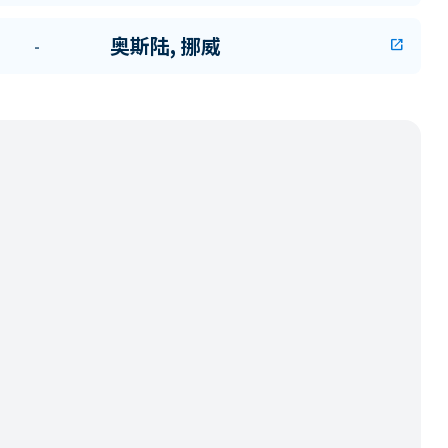
奥斯陆, 挪威
-
open_in_new