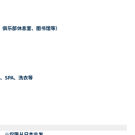
、俱乐部休息室、图书馆等）
、SPA、洗衣等
） ※仅限从日本出发