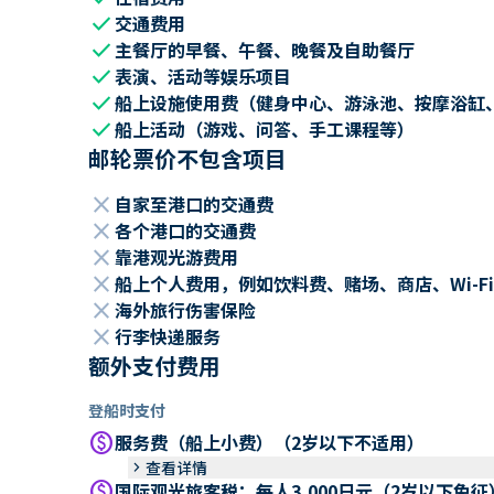
check
交通费用
check
主餐厅的早餐、午餐、晚餐及自助餐厅
check
表演、活动等娱乐项目
check
船上设施使用费（健身中心、游泳池、按摩浴缸
check
船上活动（游戏、问答、手工课程等）
邮轮票价不包含项目
close
自家至港口的交通费
close
各个港口的交通费
close
靠港观光游费用
close
船上个人费用，例如饮料费、赌场、商店、Wi-Fi
close
海外旅行伤害保险
close
行李快递服务
额外支付费用
登船时支付
paid
服务费（船上小费）（2岁以下不适用）
keyboard_arrow_right
查看详情
paid
国际观光旅客税：每人3,000日元（2岁以下免征