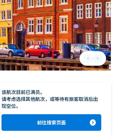
keyboard_arrow_left
keyboard_arrow_right
Previous slide
Next slide
该航次目前已满员。

请考虑选择其他航次，或等待有旅客取消后出
现空位。
expand_circle_right
前往搜索页面