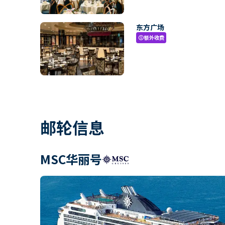
东方广场
额外收费
paid
邮轮信息
MSC华丽号