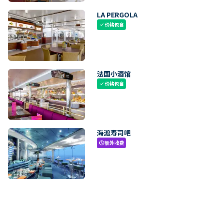
LA PERGOLA
价格包含
check
法国小酒馆
价格包含
check
海渡寿司吧
额外收费
paid