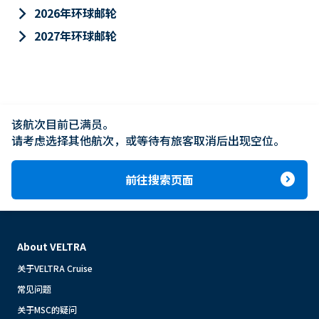
keyboard_arrow_right
2026年环球邮轮
keyboard_arrow_right
2027年环球邮轮
该航次目前已满员。

请考虑选择其他航次，或等待有旅客取消后出现空位。
expand_circle_right
前往搜索页面
About VELTRA
关于VELTRA Cruise
常见问题
关于MSC的疑问