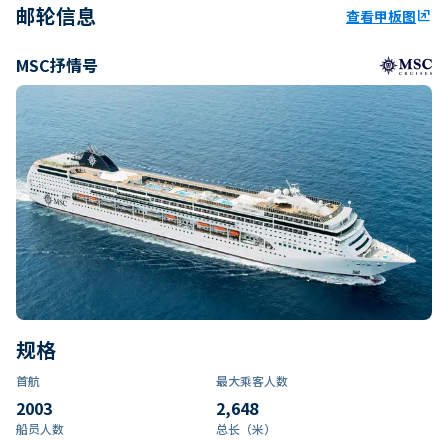
邮轮信息
查看甲板图
ungroup
MSC抒情号
规格
首航
最大乘客人数
2003
2,648
船员人数
总长（米）