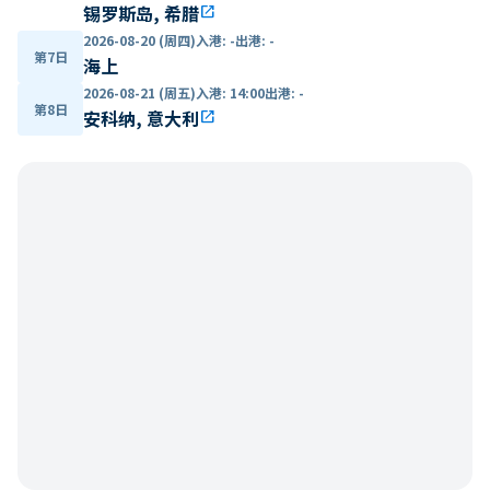
锡罗斯岛, 希腊
open_in_new
2026-08-20 (周四)
入港
:
-
出港
:
-
第7日
海上
2026-08-21 (周五)
入港
:
14:00
出港
:
-
第8日
安科纳, 意大利
open_in_new