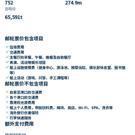
752
274.9
m
总吨位
65,591
t
邮轮票价包含项目
check
住宿费用
check
交通费用
check
主餐厅的早餐、午餐、晚餐及自助餐厅
check
表演、活动等娱乐项目
check
船上设施使用费（健身中心、游泳池、按摩浴缸、俱乐部休息室、图书馆
等）
check
船上活动（游戏、问答、手工课程等）
邮轮票价不包含项目
close
自家至港口的交通费
close
各个港口的交通费
close
靠港观光游费用
close
船上个人费用，例如饮料费、赌场、商店、Wi-Fi、SPA、洗衣等
close
海外旅行伤害保险
close
行李快递服务
额外支付费用
登船时支付