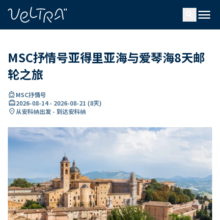
ading...
载
menu
…
search
MSC抒情号亚得里亚海与爱琴海8天邮
轮之旅
directions_boat
MSC抒情号
card_travel
2026-08-14
-
2026-08-21
(
8天
)
location_on
从安科纳出发 - 到达安科纳