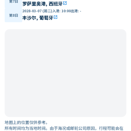
第7日
罗萨里奥港, 西班牙
open_in_new
2028-03-07 (周二)
入港
:
10:00
出港
:
-
第8日
丰沙尔, 葡萄牙
open_in_new
地图上的位置仅供参考。
所有时间均为当地时间。由于海况或邮轮公司原因，行程可能会在