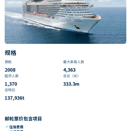
规格
首航
最大乘客人数
2008
4,363
船员人数
总长（米）
1,370
333.3
m
总吨位
137,936
t
邮轮票价包含项目
check
住宿费用