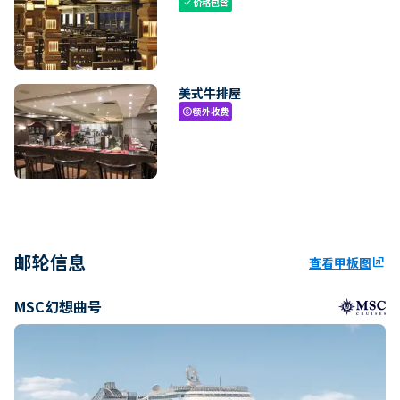
价格包含
check
美式牛排屋
额外收费
paid
邮轮信息
查看甲板图
ungroup
MSC幻想曲号