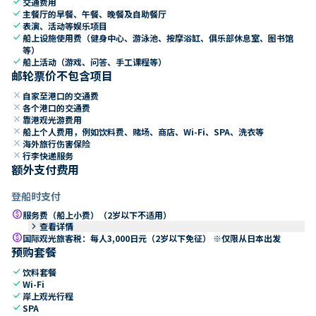
check
交通费用
check
主餐厅的早餐、午餐、晚餐及自助餐厅
check
表演、活动等娱乐项目
check
船上设施使用费（健身中心、游泳池、按摩浴缸、俱乐部休息室、图书馆
等）
check
船上活动（游戏、问答、手工课程等）
邮轮票价不包含项目
close
自家至港口的交通费
close
各个港口的交通费
close
靠港观光游费用
close
船上个人费用，例如饮料费、赌场、商店、Wi-Fi、SPA、洗衣等
close
海外旅行伤害保险
close
行李快递服务
额外支付费用
登船时支付
paid
服务费（船上小费）（2岁以下不适用）
keyboard_arrow_right
查看详情
paid
国际观光旅客税：每人3,000日元（2岁以下免征） ※仅限从日本出发
预购套餐
check
饮料套餐
check
Wi-Fi
check
岸上观光行程
check
SPA