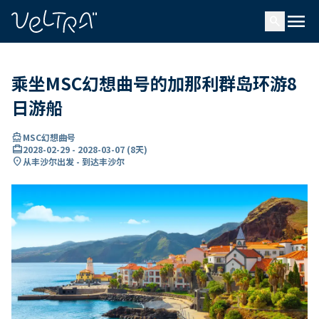
ading...
载
menu
…
search
乘坐MSC幻想曲号的加那利群岛环游8
日游船
directions_boat
MSC幻想曲号
card_travel
2028-02-29
-
2028-03-07
(
8天
)
location_on
从丰沙尔出发 - 到达丰沙尔