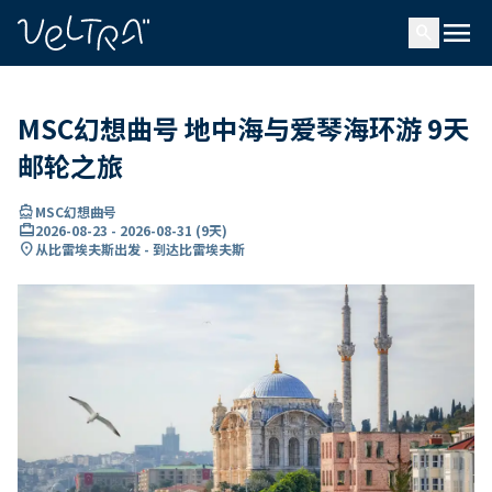
ading...
载
menu
…
search
MSC幻想曲号 地中海与爱琴海环游 9天
邮轮之旅
directions_boat
MSC幻想曲号
card_travel
2026-08-23
-
2026-08-31
(
9天
)
location_on
从比雷埃夫斯出发 - 到达比雷埃夫斯