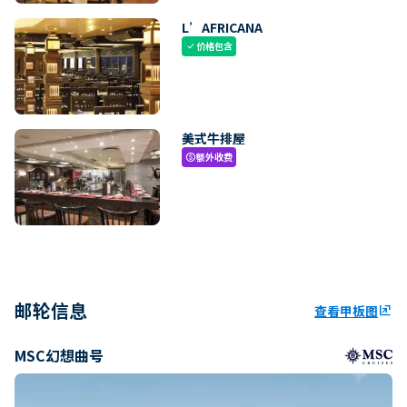
L’AFRICANA
价格包含
check
美式牛排屋
额外收费
paid
邮轮信息
查看甲板图
ungroup
MSC幻想曲号