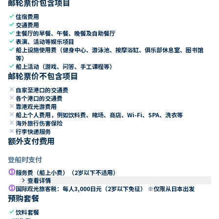
邮轮票价包含项目
check
住宿费用
check
交通费用
check
主餐厅的早餐、午餐、晚餐及自助餐厅
check
表演、活动等娱乐项目
check
船上设施使用费（健身中心、游泳池、按摩浴缸、俱乐部休息室、图书馆
等）
check
船上活动（游戏、问答、手工课程等）
邮轮票价不包含项目
close
自家至港口的交通费
close
各个港口的交通费
close
靠港观光游费用
close
船上个人费用，例如饮料费、赌场、商店、Wi-Fi、SPA、洗衣等
close
海外旅行伤害保险
close
行李快递服务
额外支付费用
登船时支付
paid
服务费（船上小费）（2岁以下不适用）
keyboard_arrow_right
查看详情
paid
国际观光旅客税：每人3,000日元（2岁以下免征） ※仅限从日本出发
预购套餐
check
饮料套餐