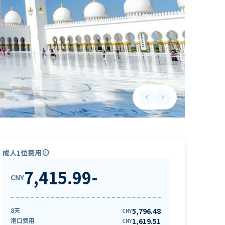
keyboard_arrow_left
keyboard_arrow_right
Previous slide
Next slide
成人1位费用
info
7,415.99
-
CNY
8天
5,796.48
CNY
港口费用
1,619.51
CNY