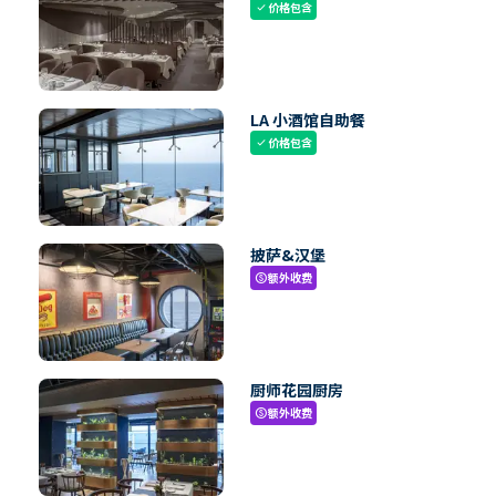
价格包含
check
LA 小酒馆自助餐
价格包含
check
披萨&汉堡
额外收费
paid
厨师花园厨房
额外收费
paid