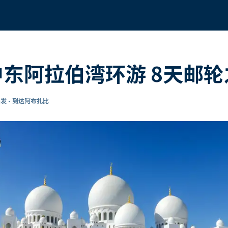
中东阿拉伯湾环游 8天邮
发 - 到达阿布扎比