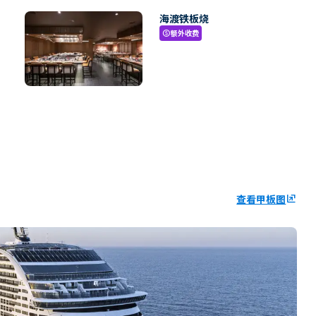
海渡铁板烧
额外收费
paid
查看甲板图
ungroup