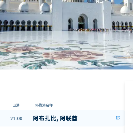
出港
停靠港名称
阿布扎比, 阿联酋
21:00
open_in_new