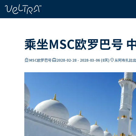
ading...
载
…
乘坐MSC欧罗巴号 
directions_boat
card_travel
location_on
MSC欧罗巴号
2028-02-28
-
2028-03-06
(
8天
)
从阿布扎比出