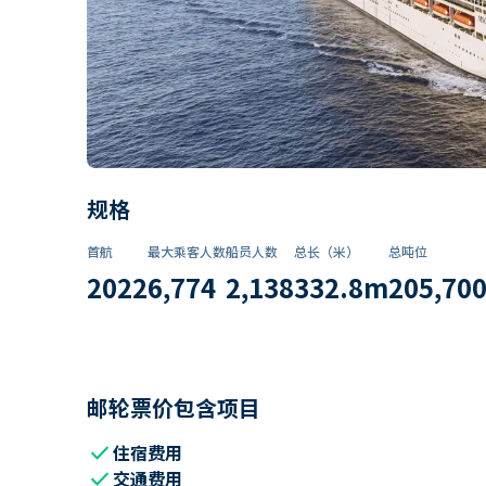
规格
首航
最大乘客人数
船员人数
总长（米）
总吨位
2022
6,774
2,138
332.8
m
205,70
邮轮票价包含项目
check
住宿费用
check
交通费用