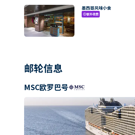
墨西哥风味小食
额外收费
paid
邮轮信息
MSC欧罗巴号