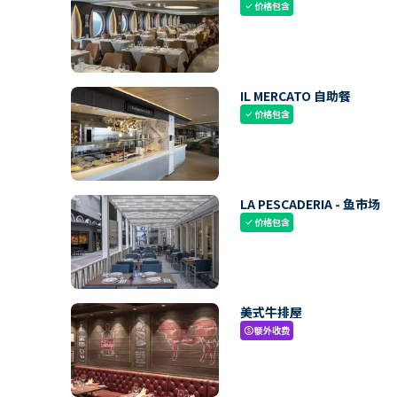
价格包含
check
IL MERCATO 自助餐
价格包含
check
LA PESCADERIA - 鱼市场
价格包含
check
美式牛排屋
额外收费
paid