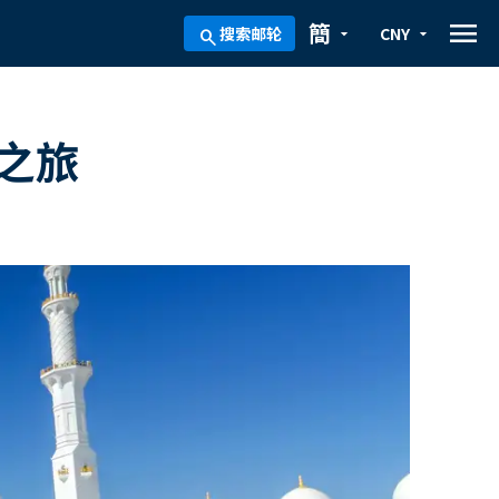
menu
簡
搜索邮轮
CNY
arrow_drop_down
arrow_drop_down
search
轮之旅