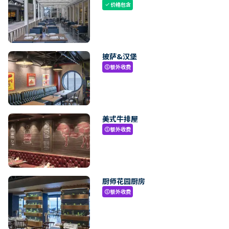
价格包含
check
披萨&汉堡
额外收费
paid
美式牛排屋
额外收费
paid
厨师花园厨房
额外收费
paid