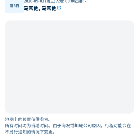
2026-09-02 (周三)
入港
:
08:00
出港
:
-
第8日
马耳他, 马耳他
open_in_new
地图上的位置仅供参考。
所有时间均为当地时间。由于海况或邮轮公司原因，行程可能会在
不另行通知的情况下变更。