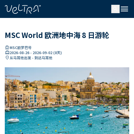
ading...
载
menu
…
search
MSC World 欧洲地中海 8 日游轮
directions_boat
MSC欧罗巴号
card_travel
2026-08-26
-
2026-09-02
(
8天
)
location_on
从马耳他出发 - 到达马耳他