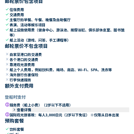
邮轮票价包含项目
check
住宿费用
check
交通费用
check
主餐厅的早餐、午餐、晚餐及自助餐厅
check
表演、活动等娱乐项目
check
船上设施使用费（健身中心、游泳池、按摩浴缸、俱乐部休息室、图书馆
等）
check
船上活动（游戏、问答、手工课程等）
邮轮票价不包含项目
close
自家至港口的交通费
close
各个港口的交通费
close
靠港观光游费用
close
船上个人费用，例如饮料费、赌场、商店、Wi-Fi、SPA、洗衣等
close
海外旅行伤害保险
close
行李快递服务
额外支付费用
登船时支付
paid
服务费（船上小费）（2岁以下不适用）
keyboard_arrow_right
查看详情
paid
国际观光旅客税：每人3,000日元（2岁以下免征） ※仅限从日本出发
预购套餐
check
饮料套餐
check