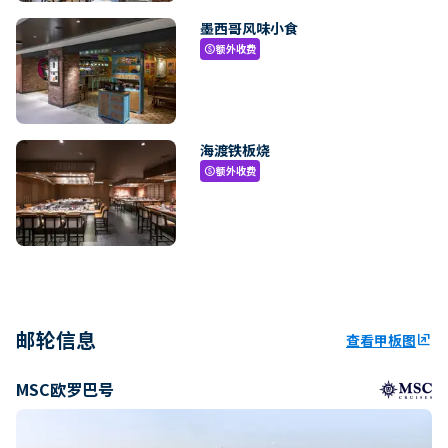
墨西哥风味小食
额外收费
paid
海渡铁板烧
额外收费
paid
邮轮信息
查看甲板图
ungroup
MSC欧罗巴号