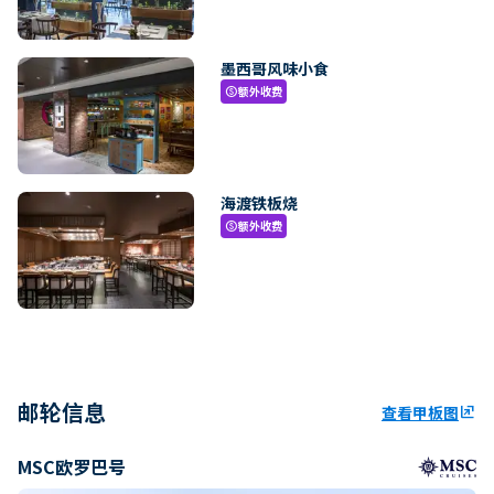
墨西哥风味小食
额外收费
paid
海渡铁板烧
额外收费
paid
邮轮信息
查看甲板图
ungroup
MSC欧罗巴号