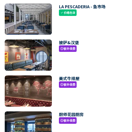
LA PESCADERIA - 鱼市场
价格包含
check
披萨&汉堡
额外收费
paid
美式牛排屋
额外收费
paid
厨师花园厨房
额外收费
paid