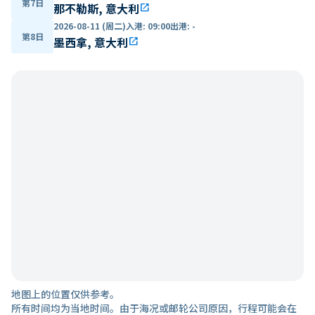
第7日
那不勒斯, 意大利
open_in_new
2026-08-11 (周二)
入港
:
09:00
出港
:
-
第8日
墨西拿, 意大利
open_in_new
地图上的位置仅供参考。
所有时间均为当地时间。由于海况或邮轮公司原因，行程可能会在