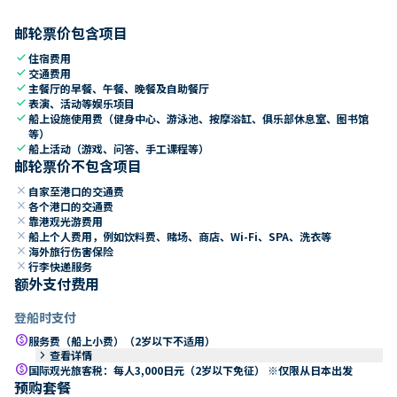
邮轮票价包含项目
check
住宿费用
check
交通费用
check
主餐厅的早餐、午餐、晚餐及自助餐厅
check
表演、活动等娱乐项目
check
船上设施使用费（健身中心、游泳池、按摩浴缸、俱乐部休息室、图书馆
等）
check
船上活动（游戏、问答、手工课程等）
邮轮票价不包含项目
close
自家至港口的交通费
close
各个港口的交通费
close
靠港观光游费用
close
船上个人费用，例如饮料费、赌场、商店、Wi-Fi、SPA、洗衣等
close
海外旅行伤害保险
close
行李快递服务
额外支付费用
登船时支付
paid
服务费（船上小费）（2岁以下不适用）
keyboard_arrow_right
查看详情
paid
国际观光旅客税：每人3,000日元（2岁以下免征） ※仅限从日本出发
预购套餐