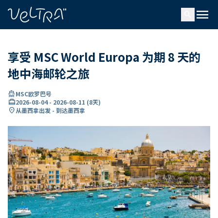
ading...
载
menu
…
search
享受 MSC World Europa 为期 8 天的
地中海邮轮之旅
directions_boat
MSC欧罗巴号
card_travel
2026-08-04
-
2026-08-11
(
8天
)
location_on
从墨西拿出发 - 到达墨西拿