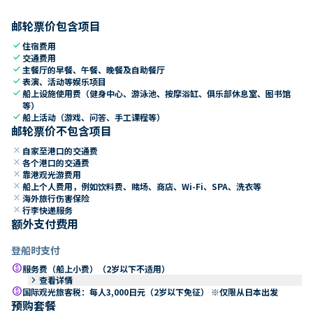
邮轮票价包含项目
check
住宿费用
check
交通费用
check
主餐厅的早餐、午餐、晚餐及自助餐厅
check
表演、活动等娱乐项目
check
船上设施使用费（健身中心、游泳池、按摩浴缸、俱乐部休息室、图书馆
等）
check
船上活动（游戏、问答、手工课程等）
邮轮票价不包含项目
close
自家至港口的交通费
close
各个港口的交通费
close
靠港观光游费用
close
船上个人费用，例如饮料费、赌场、商店、Wi-Fi、SPA、洗衣等
close
海外旅行伤害保险
close
行李快递服务
额外支付费用
登船时支付
paid
服务费（船上小费）（2岁以下不适用）
keyboard_arrow_right
查看详情
paid
国际观光旅客税：每人3,000日元（2岁以下免征） ※仅限从日本出发
预购套餐