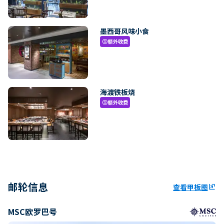
墨西哥风味小食
额外收费
paid
海渡铁板烧
额外收费
paid
邮轮信息
查看甲板图
ungroup
MSC欧罗巴号