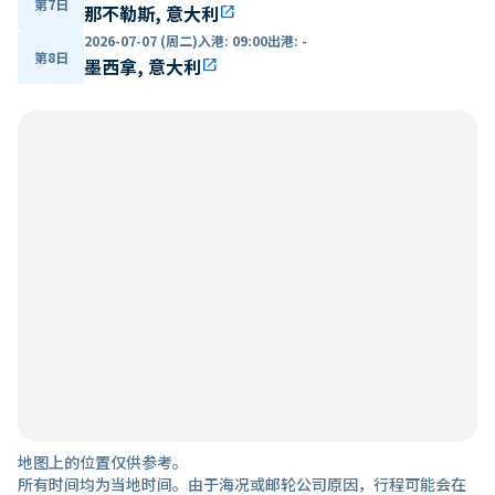
第7日
那不勒斯, 意大利
open_in_new
2026-07-07 (周二)
入港
:
09:00
出港
:
-
第8日
墨西拿, 意大利
open_in_new
地图上的位置仅供参考。
所有时间均为当地时间。由于海况或邮轮公司原因，行程可能会在