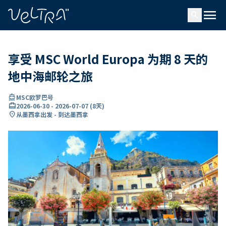
ading...
载
menu
…
search
享受 MSC World Europa 为期 8 天的
地中海邮轮之旅
directions_boat
MSC欧罗巴号
card_travel
2026-06-30
-
2026-07-07
(
8天
)
location_on
从墨西拿出发 - 到达墨西拿