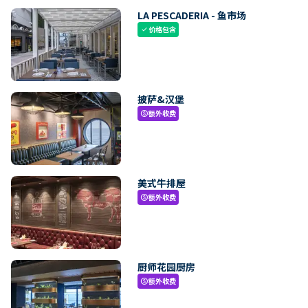
LA PESCADERIA - 鱼市场
价格包含
check
披萨&汉堡
额外收费
paid
美式牛排屋
额外收费
paid
厨师花园厨房
额外收费
paid