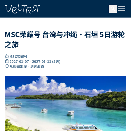
ading...
载
menu
…
search
MSC荣耀号 台湾与冲绳·石垣 5日游轮
之旅
directions_boat
MSC荣耀号
card_travel
2027-01-07
-
2027-01-11
(
5天
)
location_on
从那霸出发 - 到达那霸