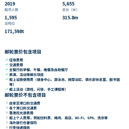
2019
5,655
船员人数
总长（米）
1,595
315.8
m
总吨位
171,598
t
邮轮票价包含项目
check
住宿费用
check
交通费用
check
主餐厅的早餐、午餐、晚餐及自助餐厅
check
表演、活动等娱乐项目
check
船上设施使用费（健身中心、游泳池、按摩浴缸、俱乐部休息室、图书馆
等）
check
船上活动（游戏、问答、手工课程等）
邮轮票价不包含项目
close
自家至港口的交通费
close
各个港口的交通费
close
靠港观光游费用
close
船上个人费用，例如饮料费、赌场、商店、Wi-Fi、SPA、洗衣等
close
海外旅行伤害保险
close
行李快递服务