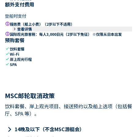
额外支付费用
登船时支付
paid
服务费（船上小费）（2岁以下不适用）
keyboard_arrow_right
查看详情
paid
国际观光旅客税：每人3,000日元（2岁以下免征） ※仅限从日本出发
预购套餐
check
饮料套餐
check
Wi-Fi
check
岸上观光行程
check
SPA
MSC邮轮取消政策
饮料套餐、岸上观光项目、接送预约以及船上选项（包括餐
厅、SPA 等）。
keyboard_arrow_right
14晚及以下（不含MSC游艇会）