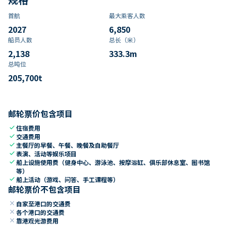
首航
最大乘客人数
2027
6,850
船员人数
总长（米）
2,138
333.3
m
总吨位
205,700
t
邮轮票价包含项目
check
住宿费用
check
交通费用
check
主餐厅的早餐、午餐、晚餐及自助餐厅
check
表演、活动等娱乐项目
check
船上设施使用费（健身中心、游泳池、按摩浴缸、俱乐部休息室、图书馆
等）
check
船上活动（游戏、问答、手工课程等）
邮轮票价不包含项目
close
自家至港口的交通费
close
各个港口的交通费
close
靠港观光游费用