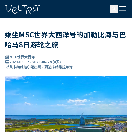
ading...
载
menu
…
search
乘坐MSC世界大西洋号的加勒比海与巴
哈马8日游轮之旅
directions_boat
MSC世界大西洋
card_travel
2028-06-17
-
2028-06-24
(
8天
)
location_on
从卡纳维拉尔港出发 - 到达卡纳维拉尔港