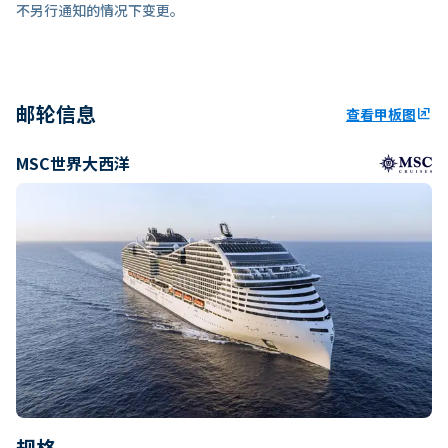
不另行通知的情况下变更。
邮轮信息
查看甲板图
ungroup
MSC世界大西洋
规格