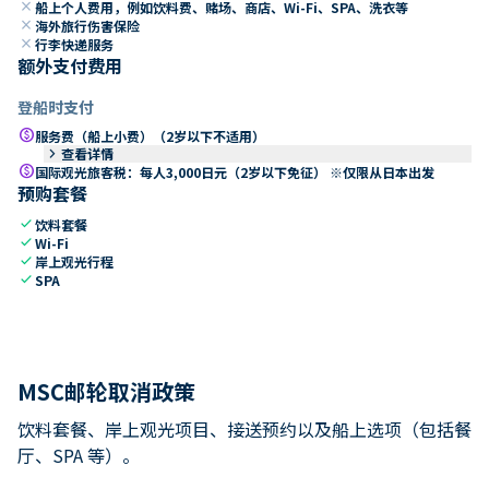
close
船上个人费用，例如饮料费、赌场、商店、Wi-Fi、SPA、洗衣等
close
海外旅行伤害保险
close
行李快递服务
额外支付费用
登船时支付
paid
服务费（船上小费）（2岁以下不适用）
keyboard_arrow_right
查看详情
paid
国际观光旅客税：每人3,000日元（2岁以下免征） ※仅限从日本出发
预购套餐
check
饮料套餐
check
Wi-Fi
check
岸上观光行程
check
SPA
MSC邮轮取消政策
饮料套餐、岸上观光项目、接送预约以及船上选项（包括餐
厅、SPA 等）。