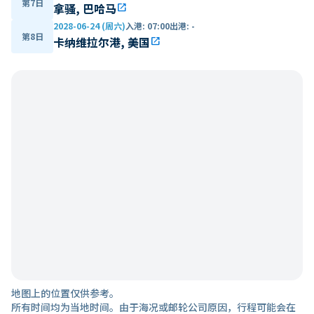
第7日
拿骚, 巴哈马
open_in_new
2028-06-24 (周六)
入港
:
07:00
出港
:
-
第8日
卡纳维拉尔港, 美国
open_in_new
地图上的位置仅供参考。
所有时间均为当地时间。由于海况或邮轮公司原因，行程可能会在