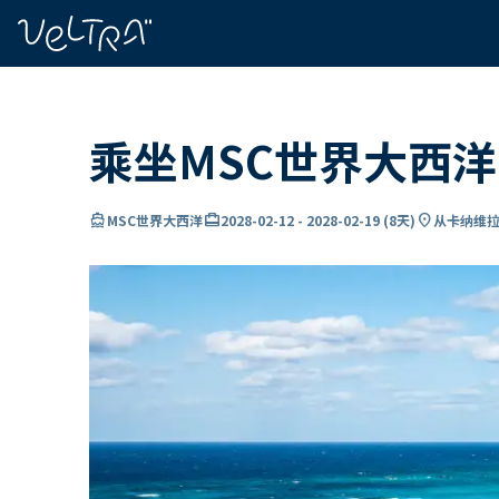
ading...
载
…
乘坐MSC世界大西
directions_boat
card_travel
location_on
MSC世界大西洋
2028-02-12
-
2028-02-19
(
8天
)
从卡纳维拉