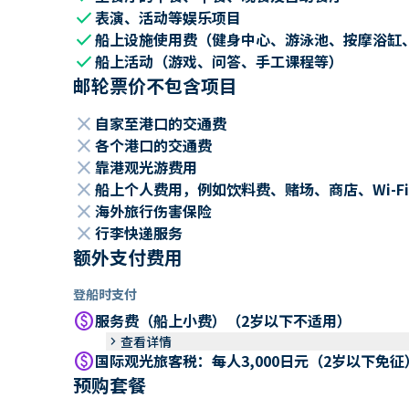
check
表演、活动等娱乐项目
check
船上设施使用费（健身中心、游泳池、按摩浴缸
check
船上活动（游戏、问答、手工课程等）
邮轮票价不包含项目
close
自家至港口的交通费
close
各个港口的交通费
close
靠港观光游费用
close
船上个人费用，例如饮料费、赌场、商店、Wi-Fi
close
海外旅行伤害保险
close
行李快递服务
额外支付费用
登船时支付
paid
服务费（船上小费）（2岁以下不适用）
keyboard_arrow_right
查看详情
paid
国际观光旅客税：每人3,000日元（2岁以下免征
预购套餐