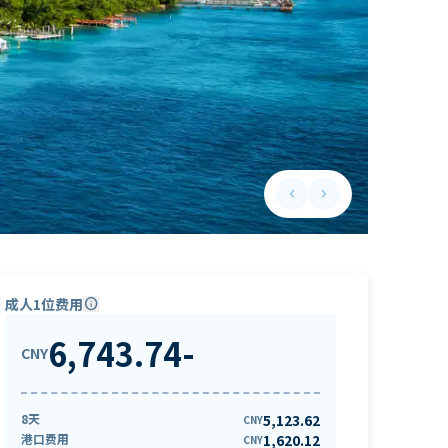
keyboard_arrow_left
keyboard_arrow_right
Previous slide
Next slide
成人1位费用
info
6,743.74
-
CNY
8天
5,123.62
CNY
港口费用
1,620.12
CNY