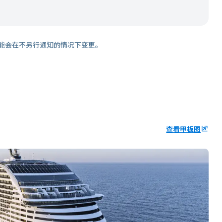
能会在不另行通知的情况下变更。
查看甲板图
ungroup