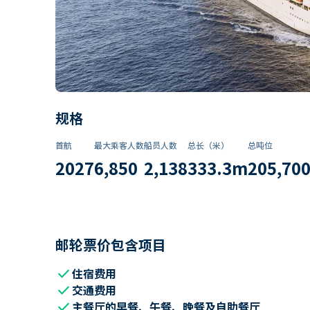
规格
首航
最大乘客人数
船员人数
总长（米）
总吨位
2027
6,850
2,138
333.3
m
205,70
邮轮票价包含项目
check
住宿费用
check
交通费用
check
主餐厅的早餐、午餐、晚餐及自助餐厅