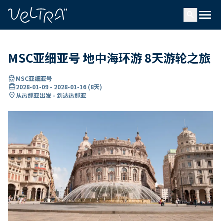
ading...
载
menu
…
search
MSC亚细亚号 地中海环游 8天游轮之旅
directions_boat
MSC亚细亚号
card_travel
2028-01-09
-
2028-01-16
(
8天
)
location_on
从热那亚出发 - 到达热那亚