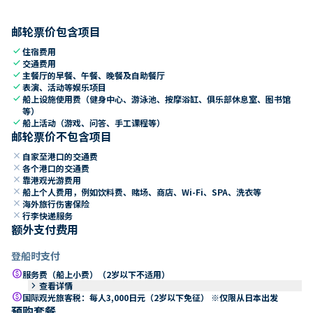
邮轮票价包含项目
check
住宿费用
check
交通费用
check
主餐厅的早餐、午餐、晚餐及自助餐厅
check
表演、活动等娱乐项目
check
船上设施使用费（健身中心、游泳池、按摩浴缸、俱乐部休息室、图书馆
等）
check
船上活动（游戏、问答、手工课程等）
邮轮票价不包含项目
close
自家至港口的交通费
close
各个港口的交通费
close
靠港观光游费用
close
船上个人费用，例如饮料费、赌场、商店、Wi-Fi、SPA、洗衣等
close
海外旅行伤害保险
close
行李快递服务
额外支付费用
登船时支付
paid
服务费（船上小费）（2岁以下不适用）
keyboard_arrow_right
查看详情
paid
国际观光旅客税：每人3,000日元（2岁以下免征） ※仅限从日本出发
预购套餐