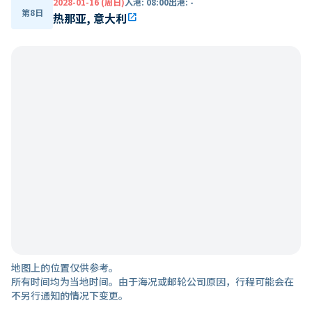
2028-01-16 (周日)
入港
:
08:00
出港
:
-
第8日
热那亚, 意大利
open_in_new
地图上的位置仅供参考。
所有时间均为当地时间。由于海况或邮轮公司原因，行程可能会在
不另行通知的情况下变更。