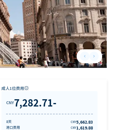
keyboard_arrow_left
keyboard_arrow_right
Previous slide
Next slide
成人1位费用
info
7,282.71
-
CNY
8天
5,662.83
CNY
港口费用
1,619.88
CNY