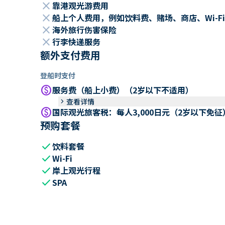
close
靠港观光游费用
close
船上个人费用，例如饮料费、赌场、商店、Wi-Fi
close
海外旅行伤害保险
close
行李快递服务
额外支付费用
登船时支付
paid
服务费（船上小费）（2岁以下不适用）
keyboard_arrow_right
查看详情
paid
国际观光旅客税：每人3,000日元（2岁以下免征
预购套餐
check
饮料套餐
check
Wi-Fi
check
岸上观光行程
check
SPA