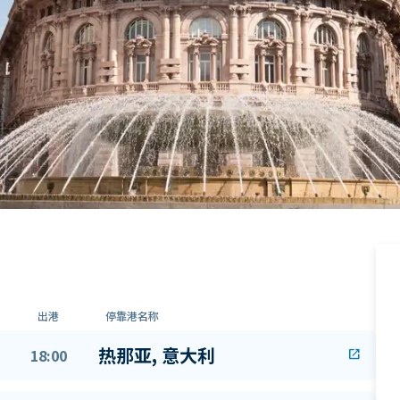
出港
停靠港名称
热那亚, 意大利
18:00
open_in_new