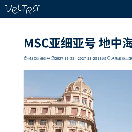
ading...
载
…
MSC亚细亚号 地中
directions_boat
card_travel
location_on
MSC亚细亚号
2027-11-21
-
2027-11-28
(
8天
)
从热那亚出发