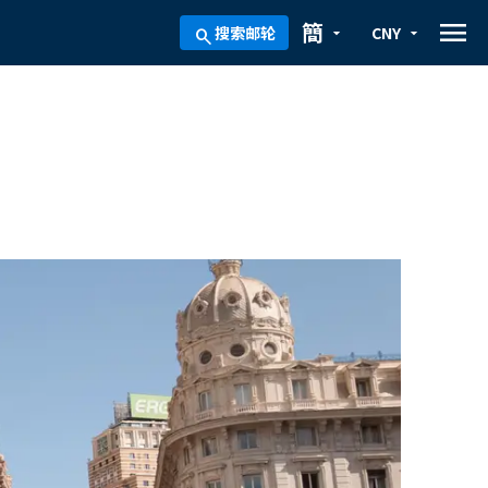
menu
簡
搜索邮轮
CNY
arrow_drop_down
arrow_drop_down
search