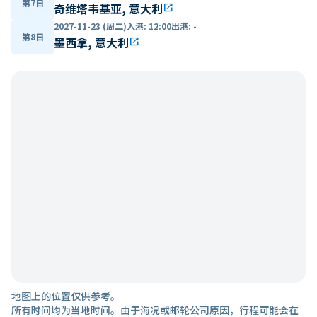
第7日
奇维塔韦基亚, 意大利
open_in_new
2027-11-23 (周二)
入港
:
12:00
出港
:
-
第8日
墨西拿, 意大利
open_in_new
地图上的位置仅供参考。
所有时间均为当地时间。由于海况或邮轮公司原因，行程可能会在