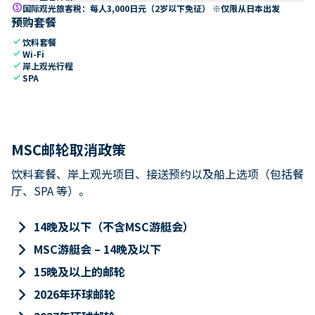
paid
国际观光旅客税：每人3,000日元（2岁以下免征） ※仅限从日本出发
预购套餐
check
饮料套餐
check
Wi-Fi
check
岸上观光行程
check
SPA
MSC邮轮取消政策
饮料套餐、岸上观光项目、接送预约以及船上选项（包括餐
厅、SPA 等）。
keyboard_arrow_right
14晚及以下（不含MSC游艇会）
keyboard_arrow_right
MSC游艇会 – 14晚及以下
keyboard_arrow_right
15晚及以上的邮轮
keyboard_arrow_right
2026年环球邮轮