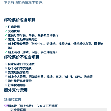
不另行通知的情况下变更。
邮轮票价包含项目
check
住宿费用
check
交通费用
check
主餐厅的早餐、午餐、晚餐及自助餐厅
check
表演、活动等娱乐项目
check
船上设施使用费（健身中心、游泳池、按摩浴缸、俱乐部休息室、图书馆
等）
check
船上活动（游戏、问答、手工课程等）
邮轮票价不包含项目
close
自家至港口的交通费
close
各个港口的交通费
close
靠港观光游费用
close
船上个人费用，例如饮料费、赌场、商店、Wi-Fi、SPA、洗衣等
close
海外旅行伤害保险
close
行李快递服务
额外支付费用
登船时支付
paid
服务费（船上小费）（2岁以下不适用）
keyboard_arrow_right
查看详情