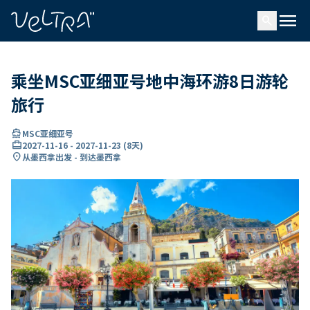
ading...
载
menu
…
search
乘坐MSC亚细亚号地中海环游8日游轮
旅行
directions_boat
MSC亚细亚号
card_travel
2027-11-16
-
2027-11-23
(
8天
)
location_on
从墨西拿出发 - 到达墨西拿