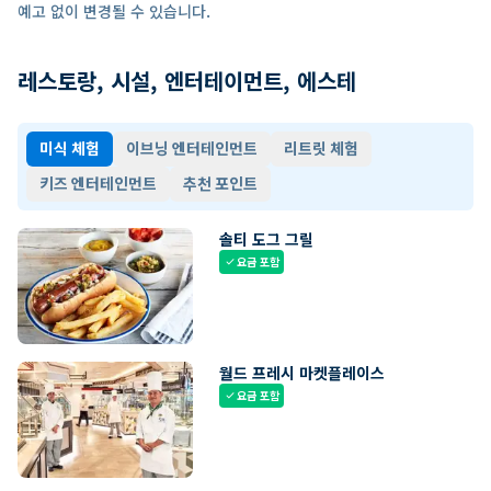
예고 없이 변경될 수 있습니다.
레스토랑, 시설, 엔터테이먼트, 에스테
미식 체험
이브닝 엔터테인먼트
리트릿 체험
키즈 엔터테인먼트
추천 포인트
솔티 도그 그릴
요금 포함
check
월드 프레시 마켓플레이스
요금 포함
check