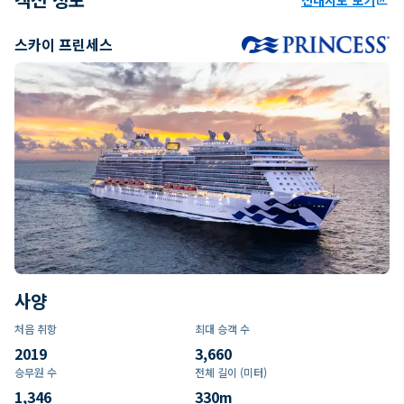
스카이 프린세스
사양
처음 취항
최대 승객 수
2019
3,660
승무원 수
전체 길이 (미터)
1,346
330
m