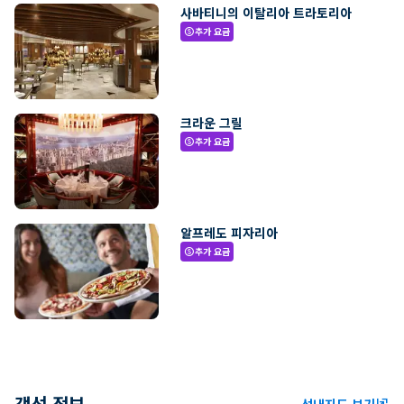
사바티니의 이탈리아 트라토리아
추가 요금
paid
크라운 그릴
추가 요금
paid
알프레도 피자리아
추가 요금
paid
객선 정보
선내지도 보기
ungroup