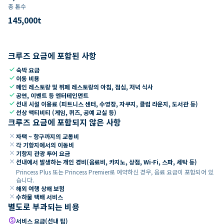
총 톤수
145,000
t
크루즈 요금에 포함된 사항
check
숙박 요금
check
이동 비용
check
메인 레스토랑 및 뷔페 레스토랑의 아침, 점심, 저녁 식사
check
공연, 이벤트 등 엔터테인먼트
check
선내 시설 이용료 (피트니스 센터, 수영장, 자쿠지, 클럽 라운지, 도서관 등)
check
선상 액티비티 (게임, 퀴즈, 공예 교실 등)
크루즈 요금에 포함되지 않은 사항
close
자택 ~ 항구까지의 교통비
close
각 기항지에서의 이동비
close
기항지 관광 투어 요금
close
선내에서 발생하는 개인 경비(음료비, 카지노, 상점, Wi-Fi, 스파, 세탁 등)
Princess Plus 또는 Princess Premier로 예약하신 경우, 음료 요금이 포함되어 있
습니다.
close
해외 여행 상해 보험
close
수하물 택배 서비스
별도로 부과되는 비용
paid
서비스 요금(선내 팁)