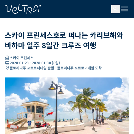
ading...
딩
menu
…
search
스카이 프린세스호로 떠나는 카리브해와
바하마 일주 8일간 크루즈 여행
directions_boat
스카이 프린세스
card_travel
2028-01-23
-
2028-01-30
(
8일
)
location_on
플로리다주 포트로더데일 출발 - 플로리다주 포트로더데일 도착