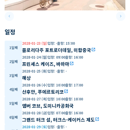
keyboard_arrow_left
keyboard_arrow_right
Previous slide
Next 
일정
2028-01-23 (일)
입항
:
-
출항
:
15:00
1일째
플로리다주 포트로더데일, 미합중국
open_in_new
2028-01-24 (월)
입항
:
09:00
출항
:
16:00
2일째
프린세스 케이즈, 바하마
open_in_new
2028-01-25 (화)
입항
:
-
출항
:
-
3일째
해상
2028-01-26 (수)
입항
:
10:00
출항
:
17:00
4일째
산후안, 푸에르토리코
open_in_new
2028-01-27 (목)
입항
:
10:00
출항
:
18:00
5일째
앰버 코브, 도미니카공화국
2028-01-28 (금)
입항
:
07:00
출항
:
16:00
6일째
그랜드 터크 섬, 터크스·케이커스 제도
open_in_new
2028-01-29 (토)
입항
:
-
출항
:
-