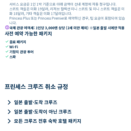
서비스 요금은 1인 1박 기준으로 아래 금액이 선내 계정에 자동 청구됩니다.
스위트 객실은 미화 19달러, 리저브 컬렉션 미니 스위트 및 미니 스위트 객실은 미
화 18달러, 기타 객실은 미화 17달러입니다.
Princess Plus 또는 Princess Premier로 예약하신 경우, 팁 요금이 포함되어 있습
니다.
paid
국제 관광 여객세: 1인당 3,000엔 상당 (2세 미만 제외) ※일본 출발 시에만 적용
사전 예약 가능한 패키지
check
음료 패키지
check
Wi-Fi
check
기항지 관광 투어
check
스파
프린세스 크루즈 취소 규정
keyboard_arrow_right
일본 출발·도착 크루즈
keyboard_arrow_right
일본 출발·도착이 아닌 크루즈
keyboard_arrow_right
모든 크루즈 전후 숙박 호텔 패키지