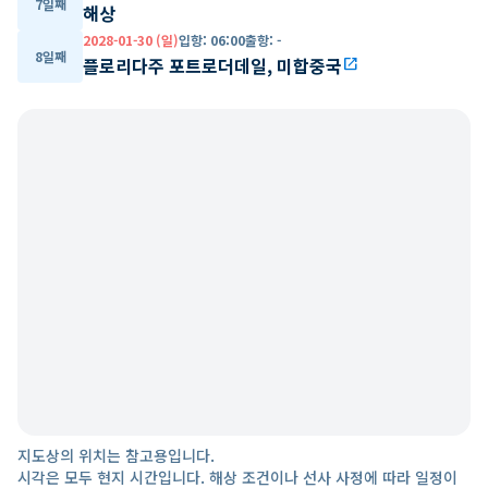
7일째
해상
2028-01-30 (일)
입항
:
06:00
출항
:
-
8일째
플로리다주 포트로더데일, 미합중국
open_in_new
지도상의 위치는 참고용입니다.
시각은 모두 현지 시간입니다. 해상 조건이나 선사 사정에 따라 일정이