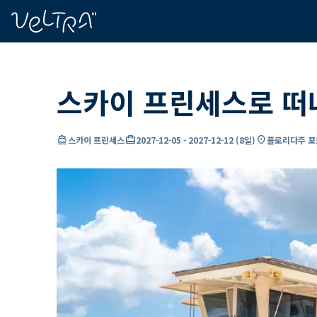
ading...
딩
…
스카이 프린세스로 떠
directions_boat
card_travel
location_on
스카이 프린세스
2027-12-05
-
2027-12-12
(
8일
)
플로리다주 포