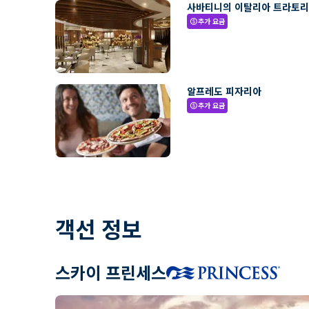
사바티니의 이탈리아 트라토
추가 요금
paid
알프레도 피자리아
추가 요금
paid
객선 정보
스카이 프린세스