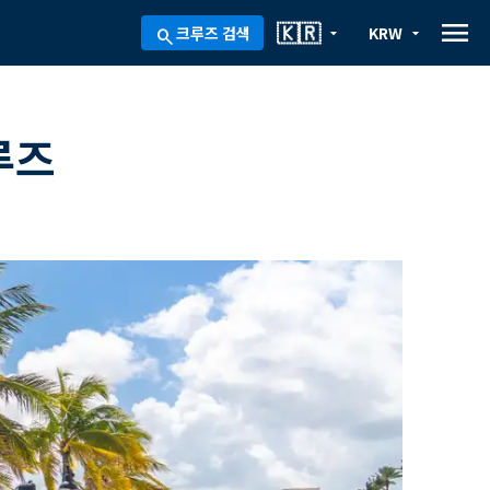
menu
🇰🇷
크루즈 검색
KRW
arrow_drop_down
arrow_drop_down
search
루즈