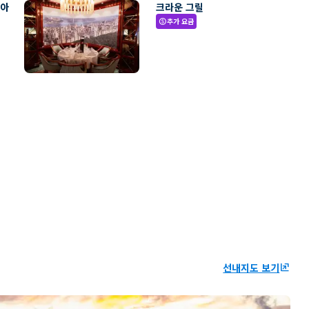
리아
크라운 그릴
추가 요금
paid
선내지도 보기
ungroup