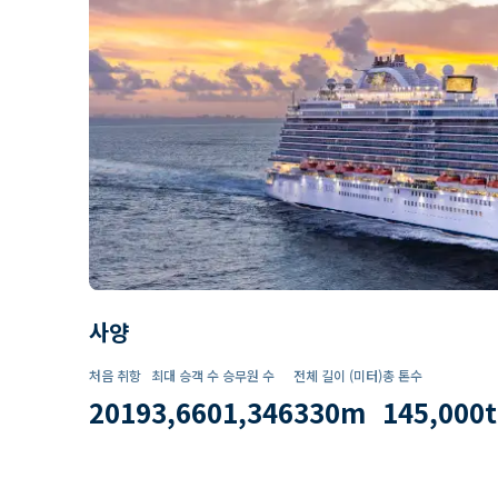
사양
처음 취항
최대 승객 수
승무원 수
전체 길이 (미터)
총 톤수
2019
3,660
1,346
330
m
145,000
t