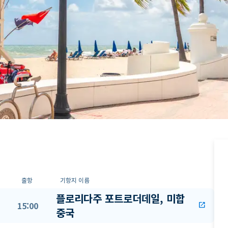
출항
기항지 이름
플로리다주 포트로더데일, 미합
15:00
open_in_new
중국