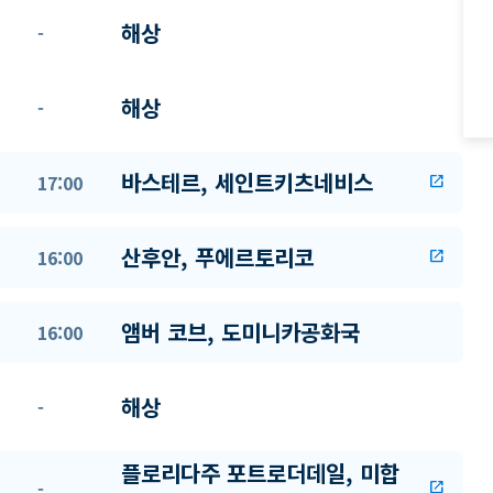
해상
-
해상
-
바스테르, 세인트키츠네비스
17:00
open_in_new
산후안, 푸에르토리코
16:00
open_in_new
앰버 코브, 도미니카공화국
16:00
해상
-
플로리다주 포트로더데일, 미합
-
open_in_new