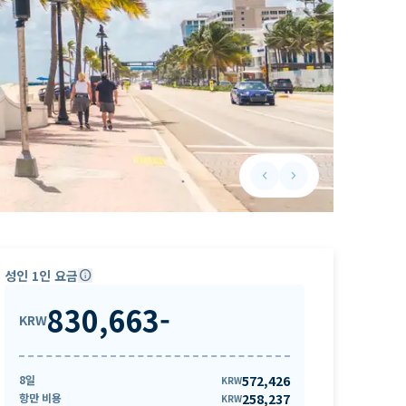
keyboard_arrow_left
keyboard_arrow_right
Previous slide
Next slide
성인 1인 요금
info
830,663
-
KRW
8일
572,426
KRW
항만 비용
258,237
KRW