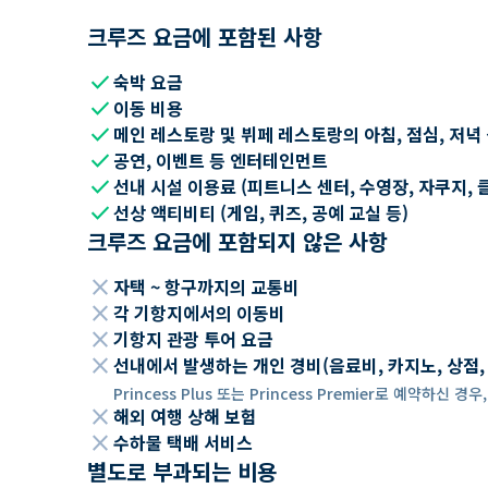
크루즈 요금에 포함된 사항
check
숙박 요금
check
이동 비용
check
메인 레스토랑 및 뷔페 레스토랑의 아침, 점심, 저녁
check
공연, 이벤트 등 엔터테인먼트
check
선내 시설 이용료 (피트니스 센터, 수영장, 자쿠지, 
check
선상 액티비티 (게임, 퀴즈, 공예 교실 등)
크루즈 요금에 포함되지 않은 사항
close
자택 ~ 항구까지의 교통비
close
각 기항지에서의 이동비
close
기항지 관광 투어 요금
close
선내에서 발생하는 개인 경비(음료비, 카지노, 상점, Wi
Princess Plus 또는 Princess Premier로 예약하신
close
해외 여행 상해 보험
close
수하물 택배 서비스
별도로 부과되는 비용