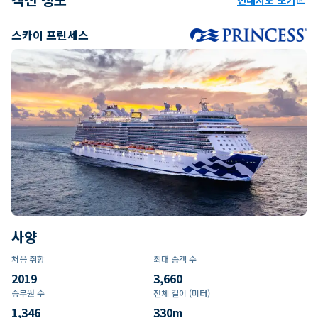
스카이 프린세스
사양
처음 취항
최대 승객 수
2019
3,660
승무원 수
전체 길이 (미터)
1,346
330
m