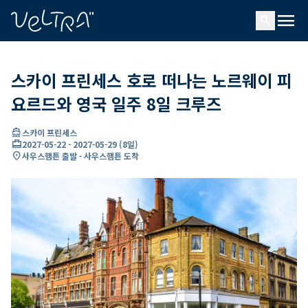
ading...
딩
menu
…
search
스카이 프린세스 호로 떠나는 노르웨이 피
요르드와 영국 일주 8일 크루즈
directions_boat
스카이 프린세스
card_travel
2027-05-22
-
2027-05-29
(
8일
)
location_on
사우스햄튼 출발 - 사우스햄튼 도착