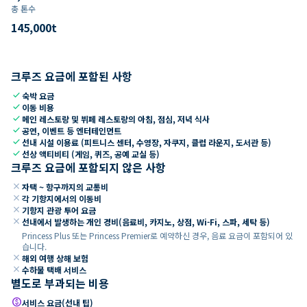
총 톤수
145,000
t
크루즈 요금에 포함된 사항
check
숙박 요금
check
이동 비용
check
메인 레스토랑 및 뷔페 레스토랑의 아침, 점심, 저녁 식사
check
공연, 이벤트 등 엔터테인먼트
check
선내 시설 이용료 (피트니스 센터, 수영장, 자쿠지, 클럽 라운지, 도서관 등)
check
선상 액티비티 (게임, 퀴즈, 공예 교실 등)
크루즈 요금에 포함되지 않은 사항
close
자택 ~ 항구까지의 교통비
close
각 기항지에서의 이동비
close
기항지 관광 투어 요금
close
선내에서 발생하는 개인 경비(음료비, 카지노, 상점, Wi-Fi, 스파, 세탁 등)
Princess Plus 또는 Princess Premier로 예약하신 경우, 음료 요금이 포함되어 있
습니다.
close
해외 여행 상해 보험
close
수하물 택배 서비스
별도로 부과되는 비용
paid
서비스 요금(선내 팁)