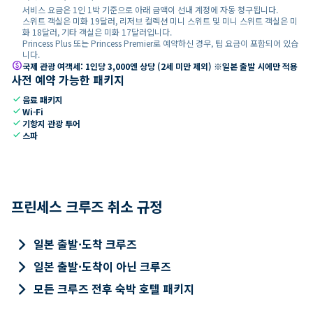
서비스 요금은 1인 1박 기준으로 아래 금액이 선내 계정에 자동 청구됩니다.
스위트 객실은 미화 19달러, 리저브 컬렉션 미니 스위트 및 미니 스위트 객실은 미
화 18달러, 기타 객실은 미화 17달러입니다.
Princess Plus 또는 Princess Premier로 예약하신 경우, 팁 요금이 포함되어 있습
니다.
paid
국제 관광 여객세: 1인당 3,000엔 상당 (2세 미만 제외) ※일본 출발 시에만 적용
사전 예약 가능한 패키지
check
음료 패키지
check
Wi-Fi
check
기항지 관광 투어
check
스파
프린세스 크루즈 취소 규정
keyboard_arrow_right
일본 출발·도착 크루즈
keyboard_arrow_right
일본 출발·도착이 아닌 크루즈
keyboard_arrow_right
모든 크루즈 전후 숙박 호텔 패키지