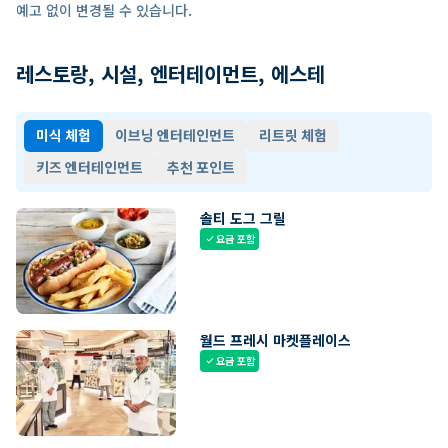
예고 없이 변경될 수 있습니다.
레스토랑, 시설, 엔터테이먼트, 에스테
미식 체험
이브닝 엔터테인먼트
리트릿 체험
키즈 엔터테인먼트
추천 포인트
솔티 도그 그릴
요금 포함
check
월드 프레시 마켓플레이스
요금 포함
check