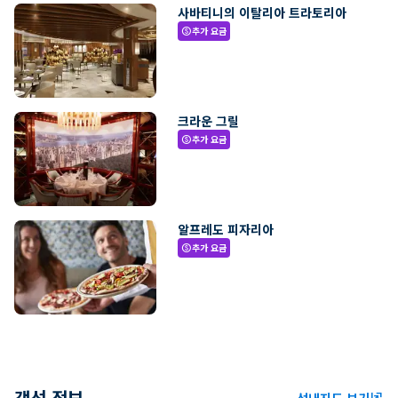
사바티니의 이탈리아 트라토리아
추가 요금
paid
크라운 그릴
추가 요금
paid
알프레도 피자리아
추가 요금
paid
객선 정보
선내지도 보기
ungroup