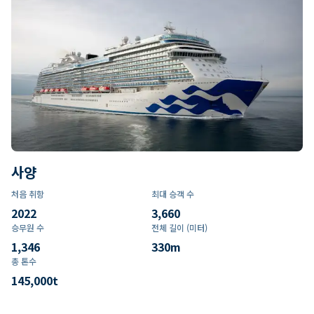
사양
처음 취항
최대 승객 수
2022
3,660
승무원 수
전체 길이 (미터)
1,346
330
m
총 톤수
145,000
t