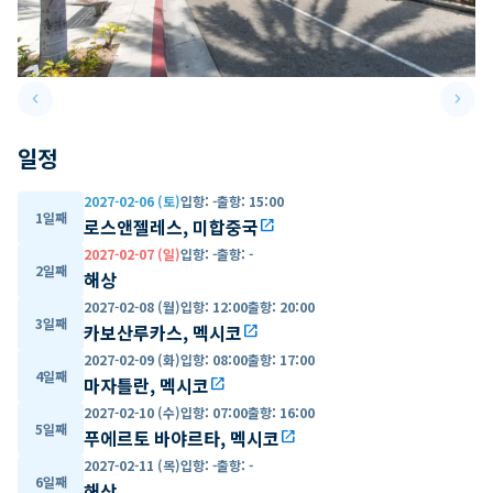
keyboard_arrow_left
keyboard_arrow_right
Previous slide
Next 
일정
2027-02-06 (토)
입항
:
-
출항
:
15:00
1일째
로스앤젤레스, 미합중국
open_in_new
2027-02-07 (일)
입항
:
-
출항
:
-
2일째
해상
2027-02-08 (월)
입항
:
12:00
출항
:
20:00
3일째
카보산루카스, 멕시코
open_in_new
2027-02-09 (화)
입항
:
08:00
출항
:
17:00
4일째
마자틀란, 멕시코
open_in_new
2027-02-10 (수)
입항
:
07:00
출항
:
16:00
5일째
푸에르토 바야르타, 멕시코
open_in_new
2027-02-11 (목)
입항
:
-
출항
:
-
6일째
해상