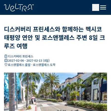
ading...
딩
menu
…
search
디스커버리 프린세스와 함께하는 멕시코
태평양 연안 및 로스앤젤레스 주변 8일 크
루즈 여행
directions_boat
디스커버리 프린세스
card_travel
2027-02-06
-
2027-02-13
(
8일
)
location_on
로스앤젤레스 출발 - 로스앤젤레스 도착