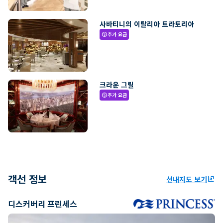
사바티니의 이탈리아 트라토리아
추가 요금
paid
크라운 그릴
추가 요금
paid
객선 정보
선내지도 보기
ungroup
디스커버리 프린세스