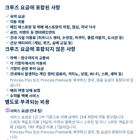
크루즈 요금에 포함된 사항
check
숙박 요금
check
이동 비용
check
메인 레스토랑 및 뷔페 레스토랑의 아침, 점심, 저녁 식사
check
공연, 이벤트 등 엔터테인먼트
check
선내 시설 이용료 (피트니스 센터, 수영장, 자쿠지, 클럽 라운지, 도서관 등)
check
선상 액티비티 (게임, 퀴즈, 공예 교실 등)
크루즈 요금에 포함되지 않은 사항
close
자택 ~ 항구까지의 교통비
close
각 기항지에서의 이동비
close
기항지 관광 투어 요금
close
선내에서 발생하는 개인 경비(음료비, 카지노, 상점, Wi-Fi, 스파, 세탁 등)
Princess Plus 또는 Princess Premier로 예약하신 경우, 음료 요금이 포함되어 있
습니다.
close
해외 여행 상해 보험
close
수하물 택배 서비스
별도로 부과되는 비용
paid
서비스 요금(선내 팁)
서비스 요금은 1인 1박 기준으로 아래 금액이 선내 계정에 자동 청구됩니다.
스위트 객실은 미화 19달러, 리저브 컬렉션 미니 스위트 및 미니 스위트 객실은 미
화 18달러, 기타 객실은 미화 17달러입니다.
Princess Plus 또는 Princess Premier로 예약하신 경우, 팁 요금이 포함되어 있습
니다.