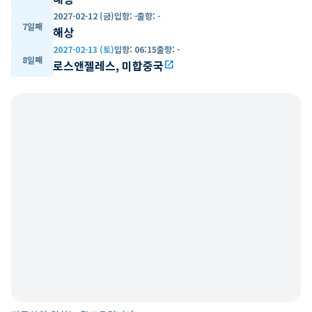
2027-02-12 (금)
입항
:
-
출항
:
-
7일째
해상
2027-02-13 (토)
입항
:
06:15
출항
:
-
8일째
로스앤젤레스, 미합중국
open_in_new