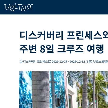
ading...
딩
…
디스커버리 프린세스와
주변 8일 크루즈 여행
directions_boat
card_travel
location_on
디스커버리 프린세스
2026-12-05
-
2026-12-12
(
8일
)
로스앤젤레