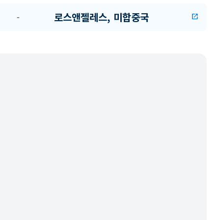
로스앤젤레스, 미합중국
-
open_in_new