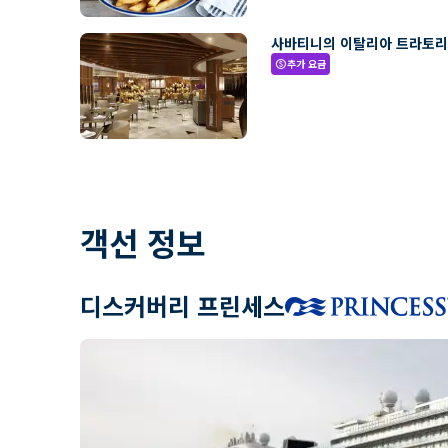
사바티니의 이탈리아 트라토
추가 요금
paid
객선 정보
디스커버리 프린세스