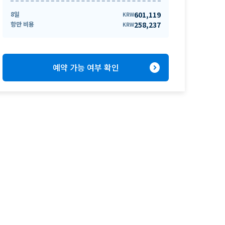
8일
601,119
KRW
항만 비용
258,237
KRW
expand_circle_right
예약 가능 여부 확인