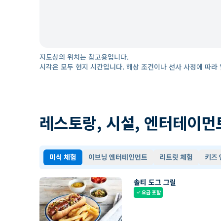
지도상의 위치는 참고용입니다.
시각은 모두 현지 시간입니다. 해상 조건이나 선사 사정에 따라 
레스토랑, 시설, 엔터테이먼
미식 체험
이브닝 엔터테인먼트
리트릿 체험
키즈
솔티 도그 그릴
요금 포함
check