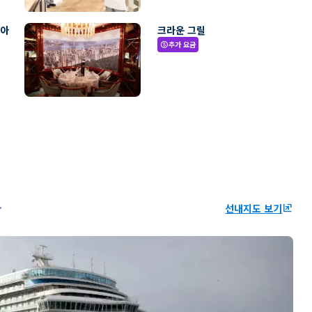
리아
크라운 그릴
추가 요금
paid
선내지도 보기
ungroup