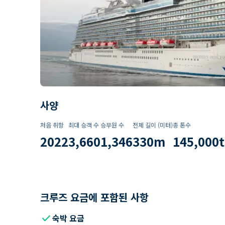
사양
처음 취항
최대 승객 수
승무원 수
전체 길이 (미터)
총 톤수
2022
3,660
1,346
330
m
145,000
t
크루즈 요금에 포함된 사항
check
숙박 요금