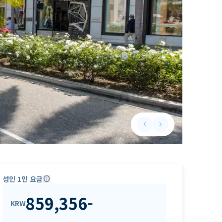
keyboard_arrow_left
keyboard_arrow_right
Previous slide
Next slide
성인 1인 요금
info
859,356
-
KRW