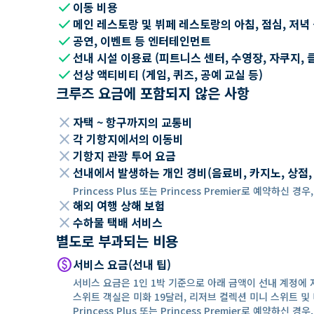
check
이동 비용
check
메인 레스토랑 및 뷔페 레스토랑의 아침, 점심, 저녁
check
공연, 이벤트 등 엔터테인먼트
check
선내 시설 이용료 (피트니스 센터, 수영장, 자쿠지, 
check
선상 액티비티 (게임, 퀴즈, 공예 교실 등)
크루즈 요금에 포함되지 않은 사항
close
자택 ~ 항구까지의 교통비
close
각 기항지에서의 이동비
close
기항지 관광 투어 요금
close
선내에서 발생하는 개인 경비(음료비, 카지노, 상점, Wi
Princess Plus 또는 Princess Premier로 예약하신
close
해외 여행 상해 보험
close
수하물 택배 서비스
별도로 부과되는 비용
paid
서비스 요금(선내 팁)
서비스 요금은 1인 1박 기준으로 아래 금액이 선내 계정에 
스위트 객실은 미화 19달러, 리저브 컬렉션 미니 스위트 및 
Princess Plus 또는 Princess Premier로 예약하신