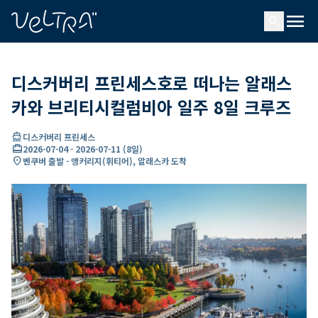
ading...
딩
menu
…
search
디스커버리 프린세스호로 떠나는 알래스
카와 브리티시컬럼비아 일주 8일 크루즈
directions_boat
디스커버리 프린세스
card_travel
2026-07-04
-
2026-07-11
(
8일
)
location_on
벤쿠버 출발 - 앵커리지(휘티어), 알래스카 도착