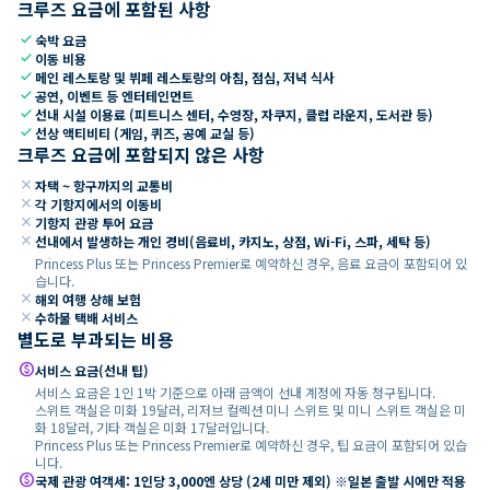
크루즈 요금에 포함된 사항
check
숙박 요금
check
이동 비용
check
메인 레스토랑 및 뷔페 레스토랑의 아침, 점심, 저녁 식사
check
공연, 이벤트 등 엔터테인먼트
check
선내 시설 이용료 (피트니스 센터, 수영장, 자쿠지, 클럽 라운지, 도서관 등)
check
선상 액티비티 (게임, 퀴즈, 공예 교실 등)
크루즈 요금에 포함되지 않은 사항
close
자택 ~ 항구까지의 교통비
close
각 기항지에서의 이동비
close
기항지 관광 투어 요금
close
선내에서 발생하는 개인 경비(음료비, 카지노, 상점, Wi-Fi, 스파, 세탁 등)
Princess Plus 또는 Princess Premier로 예약하신 경우, 음료 요금이 포함되어 있
습니다.
close
해외 여행 상해 보험
close
수하물 택배 서비스
별도로 부과되는 비용
paid
서비스 요금(선내 팁)
서비스 요금은 1인 1박 기준으로 아래 금액이 선내 계정에 자동 청구됩니다.
스위트 객실은 미화 19달러, 리저브 컬렉션 미니 스위트 및 미니 스위트 객실은 미
화 18달러, 기타 객실은 미화 17달러입니다.
Princess Plus 또는 Princess Premier로 예약하신 경우, 팁 요금이 포함되어 있습
니다.
paid
국제 관광 여객세: 1인당 3,000엔 상당 (2세 미만 제외) ※일본 출발 시에만 적용