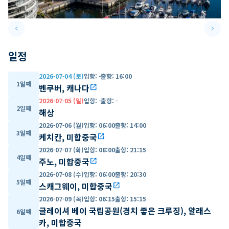
keyboard_arrow_left
keyboard_arrow_right
Previous slide
Next 
일정
2026-07-04 (토)
입항
:
-
출항
:
16:00
1일째
벤쿠버, 캐나다
open_in_new
2026-07-05 (일)
입항
:
-
출항
:
-
2일째
해상
2026-07-06 (월)
입항
:
06:00
출항
:
14:00
3일째
케치칸, 미합중국
open_in_new
2026-07-07 (화)
입항
:
08:00
출항
:
21:15
4일째
주노, 미합중국
open_in_new
2026-07-08 (수)
입항
:
06:00
출항
:
20:30
5일째
스캐그웨이, 미합중국
open_in_new
2026-07-09 (목)
입항
:
06:15
출항
:
15:15
글레이셔 베이 국립공원(경치 좋은 크루징), 알래스
6일째
카, 미합중국