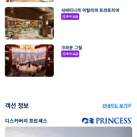
사바티니의 이탈리아 트라토리아
추가 요금
paid
크라운 그릴
추가 요금
paid
객선 정보
선내지도 보기
ungroup
디스커버리 프린세스