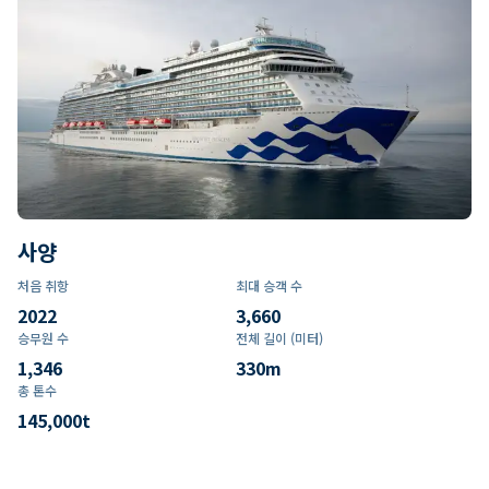
사양
처음 취항
최대 승객 수
2022
3,660
승무원 수
전체 길이 (미터)
1,346
330
m
총 톤수
145,000
t