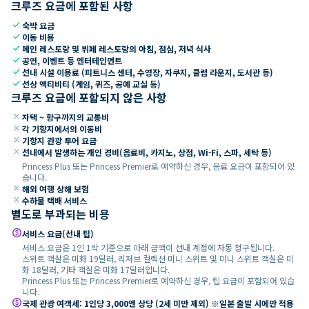
크루즈 요금에 포함된 사항
check
숙박 요금
check
이동 비용
check
메인 레스토랑 및 뷔페 레스토랑의 아침, 점심, 저녁 식사
check
공연, 이벤트 등 엔터테인먼트
check
선내 시설 이용료 (피트니스 센터, 수영장, 자쿠지, 클럽 라운지, 도서관 등)
check
선상 액티비티 (게임, 퀴즈, 공예 교실 등)
크루즈 요금에 포함되지 않은 사항
close
자택 ~ 항구까지의 교통비
close
각 기항지에서의 이동비
close
기항지 관광 투어 요금
close
선내에서 발생하는 개인 경비(음료비, 카지노, 상점, Wi-Fi, 스파, 세탁 등)
Princess Plus 또는 Princess Premier로 예약하신 경우, 음료 요금이 포함되어 있
습니다.
close
해외 여행 상해 보험
close
수하물 택배 서비스
별도로 부과되는 비용
paid
서비스 요금(선내 팁)
서비스 요금은 1인 1박 기준으로 아래 금액이 선내 계정에 자동 청구됩니다.
스위트 객실은 미화 19달러, 리저브 컬렉션 미니 스위트 및 미니 스위트 객실은 미
화 18달러, 기타 객실은 미화 17달러입니다.
Princess Plus 또는 Princess Premier로 예약하신 경우, 팁 요금이 포함되어 있습
니다.
paid
국제 관광 여객세: 1인당 3,000엔 상당 (2세 미만 제외) ※일본 출발 시에만 적용