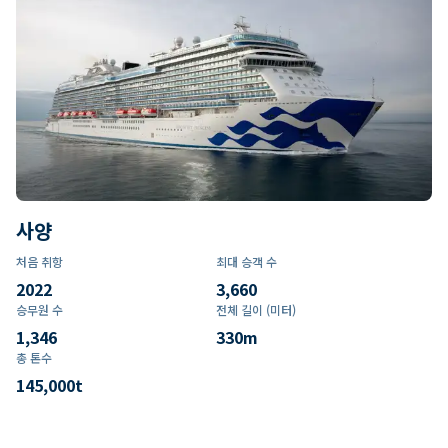
사양
처음 취항
최대 승객 수
2022
3,660
승무원 수
전체 길이 (미터)
1,346
330
m
총 톤수
145,000
t