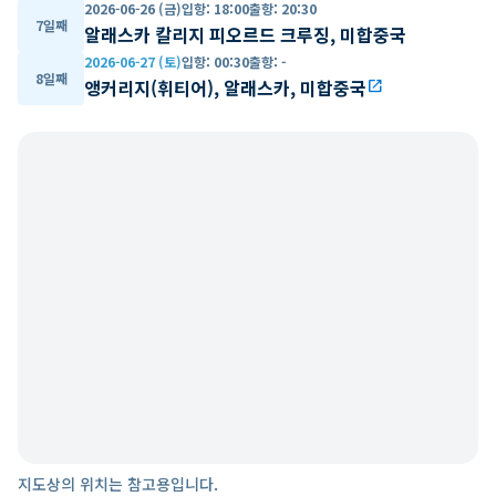
2026-06-26 (금)
입항
:
18:00
출항
:
20:30
7일째
알래스카 칼리지 피오르드 크루징, 미합중국
2026-06-27 (토)
입항
:
00:30
출항
:
-
8일째
앵커리지(휘티어), 알래스카, 미합중국
open_in_new
지도상의 위치는 참고용입니다.