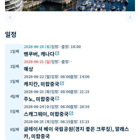
keyboard_arrow_left
keyboard_arrow_right
Previous slide
Next 
일정
2026-06-20 (토)
입항
:
-
출항
:
16:00
1일째
벤쿠버, 캐나다
open_in_new
2026-06-21 (일)
입항
:
-
출항
:
-
2일째
해상
2026-06-22 (월)
입항
:
06:00
출항
:
14:00
3일째
케치칸, 미합중국
open_in_new
2026-06-23 (화)
입항
:
08:00
출항
:
21:15
4일째
주노, 미합중국
open_in_new
2026-06-24 (수)
입항
:
06:00
출항
:
20:30
5일째
스캐그웨이, 미합중국
open_in_new
2026-06-25 (목)
입항
:
06:15
출항
:
15:15
글레이셔 베이 국립공원(경치 좋은 크루징), 알래스
6일째
카, 미합중국