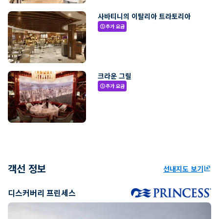
사바티니의 이탈리아 트라토리아
추가 요금
paid
크라운 그릴
추가 요금
paid
객선 정보
선내지도 보기
ungroup
디스커버리 프린세스