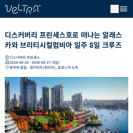
ading...
딩
menu
…
search
디스커버리 프린세스호로 떠나는 알래스
카와 브리티시컬럼비아 일주 8일 크루즈
directions_boat
디스커버리 프린세스
card_travel
2026-06-20
-
2026-06-27
(
8일
)
location_on
벤쿠버 출발 - 앵커리지(휘티어), 알래스카 도착