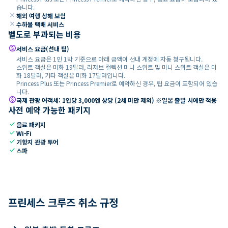
습니다.
close
해외 여행 상해 보험
close
수하물 택배 서비스
별도로 부과되는 비용
paid
서비스 요금(선내 팁)
서비스 요금은 1인 1박 기준으로 아래 금액이 선내 계정에 자동 청구됩니다.
스위트 객실은 미화 19달러, 리저브 컬렉션 미니 스위트 및 미니 스위트 객실은 미
화 18달러, 기타 객실은 미화 17달러입니다.
Princess Plus 또는 Princess Premier로 예약하신 경우, 팁 요금이 포함되어 있습
니다.
paid
국제 관광 여객세: 1인당 3,000엔 상당 (2세 미만 제외) ※일본 출발 시에만 적용
사전 예약 가능한 패키지
check
음료 패키지
check
Wi-Fi
check
기항지 관광 투어
check
스파
프린세스 크루즈 취소 규정