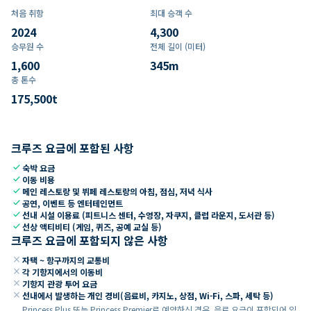
처음 취항
최대 승객 수
2024
4,300
승무원 수
전체 길이 (미터)
1,600
345
m
총 톤수
175,500
t
크루즈 요금에 포함된 사항
check
숙박 요금
check
이동 비용
check
메인 레스토랑 및 뷔페 레스토랑의 아침, 점심, 저녁 식사
check
공연, 이벤트 등 엔터테인먼트
check
선내 시설 이용료 (피트니스 센터, 수영장, 자쿠지, 클럽 라운지, 도서관 등)
check
선상 액티비티 (게임, 퀴즈, 공예 교실 등)
크루즈 요금에 포함되지 않은 사항
close
자택 ~ 항구까지의 교통비
close
각 기항지에서의 이동비
close
기항지 관광 투어 요금
close
선내에서 발생하는 개인 경비(음료비, 카지노, 상점, Wi-Fi, 스파, 세탁 등)
Princess Plus 또는 Princess Premier로 예약하신 경우, 음료 요금이 포함되어 있