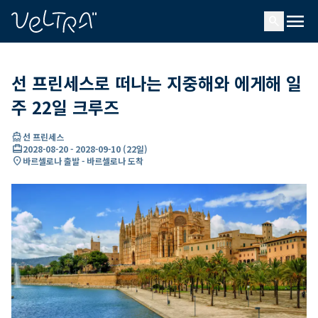
ading...
딩
menu
…
search
선 프린세스로 떠나는 지중해와 에게해 일
주 22일 크루즈
directions_boat
선 프린세스
card_travel
2028-08-20
-
2028-09-10
(
22일
)
location_on
바르셀로나 출발 - 바르셀로나 도착