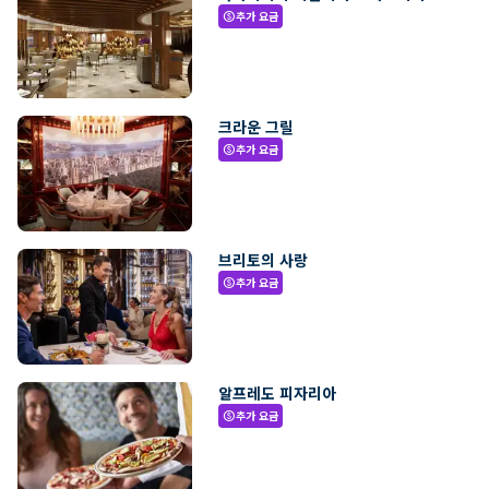
추가 요금
paid
크라운 그릴
추가 요금
paid
브리토의 사랑
추가 요금
paid
알프레도 피자리아
추가 요금
paid